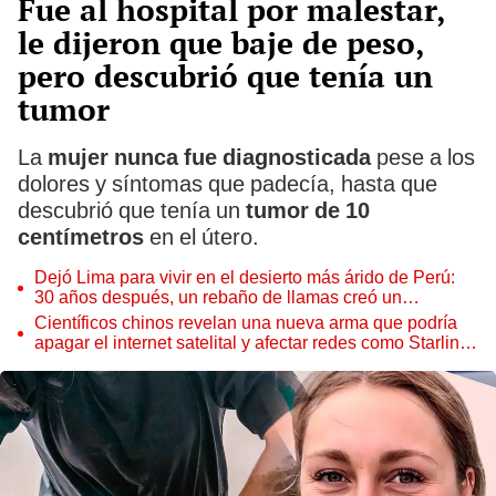
Fue al hospital por malestar,
le dijeron que baje de peso,
pero descubrió que tenía un
tumor
La
mujer nunca fue diagnosticada
pese a los
dolores y síntomas que padecía, hasta que
descubrió que tenía un
tumor de 10
centímetros
en el útero.
Dejó Lima para vivir en el desierto más árido de Perú:
30 años después, un rebaño de llamas creó un
sorprendente ecosistema
Científicos chinos revelan una nueva arma que podría
apagar el internet satelital y afectar redes como Starlink
de Elon Musk