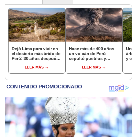
Dejó Lima para vivir en
Hace más de 400 años,
Un h
el desierto más árido de
un volcán de Perú
árbol
Perú: 30 años después,
sepultó pueblos y
y cam
un rebaño de llamas
provocó uno de los
siem
LEER MÁS
LEER MÁS
creó un sorprendente
veranos más fríos de la
super
ecosistema
historia: sigue bajo
Parq
monitoreo
de P