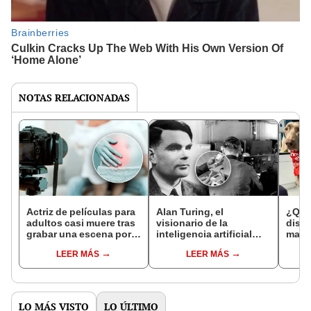
NOTAS RELACIONADAS
Actriz de películas para
Alan Turing, el
¿Qué
adultos casi muere tras
visionario de la
dispu
grabar una escena por
inteligencia artificial
masc
más de una hora
que fue condenado a
en ve
LEER MÁS
LEER MÁS
castración química
pagar
LO MÁS VISTO
LO ÚLTIMO