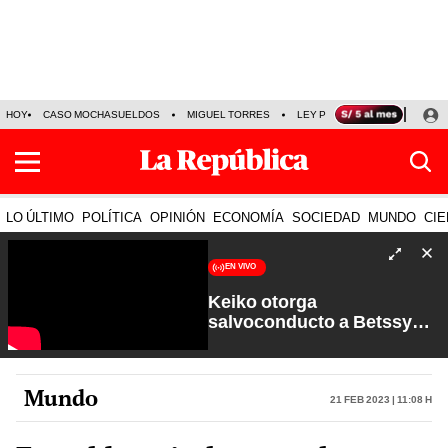
HOY
CASO MOCHASUELDOS
MIGUEL TORRES
LEY PULPÍN
PRECIO DEL
LO ÚLTIMO
POLÍTICA
OPINIÓN
ECONOMÍA
SOCIEDAD
MUNDO
CIE
EN VIVO
Keiko otorga
salvoconducto a Betssy
Chávez y renuevan
Petroperú | Sin Guion con
Rosa María Palacios
Mundo
21 Feb 2023 | 11:08 h