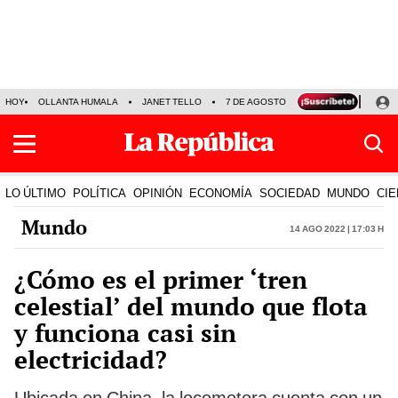
HOY
OLLANTA HUMALA
JANET TELLO
7 DE AGOSTO
TINKA RESULTADOS
LO ÚLTIMO
POLÍTICA
OPINIÓN
ECONOMÍA
SOCIEDAD
MUNDO
CIE
Mundo
14 Ago 2022 | 17:03 h
¿Cómo es el primer ‘tren
celestial’ del mundo que flota
y funciona casi sin
electricidad?