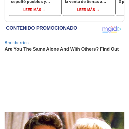
sepultó pueblos y
la venta de tierras a
3 paí
provocó uno de los
extranjeros tras el
para 
LEER MÁS
LEER MÁS
veranos más fríos de la
rechazo social
defor
historia: sigue bajo
Amaz
monitoreo