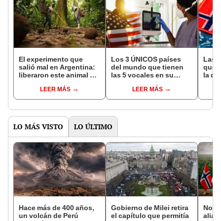
El experimento que
Los 3 ÚNICOS países
Las 
salió mal en Argentina:
del mundo que tienen
que s
liberaron este animal y
las 5 vocales en su
la de
ahora destruye los
nombre: América cuenta
pose
LEER MÁS
LEER MÁS
bosques milenarios de
con uno
simil
la Patagonia
LO MÁS VISTO
LO ÚLTIMO
Hace más de 400 años,
Gobierno de Milei retira
Norue
un volcán de Perú
el capítulo que permitía
alian