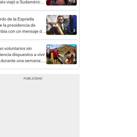
2
és viajó a Sudamérica
sca de sus raíces:
ntré esa parte faltante"
rdo de la Espriella
 la presidencia de
3
bia con un mensaje de
dura y cohesión con
os Unidos
n voluntarios sin
iencia dispuestos a vivir
4
s durante una semana:
cuidar caballos, burros y
 animales rescatados en
fugio por 2 horas