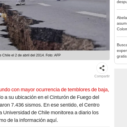
despu
en bu
"Enco
Abela
asume
Colom
mano 
Estad
Busca
exper
e Chile el 2 de abril del 2014. Foto: AFP
grati
para 
otros
un re
Compartir
undo con mayor ocurrencia de temblores de baja,
o a su ubicación en el Cinturón de Fuego del
raron 7.436 sismos. En ese sentido, el Centro
 Universidad de Chile monitorea a diario los
imo de la información aquí.