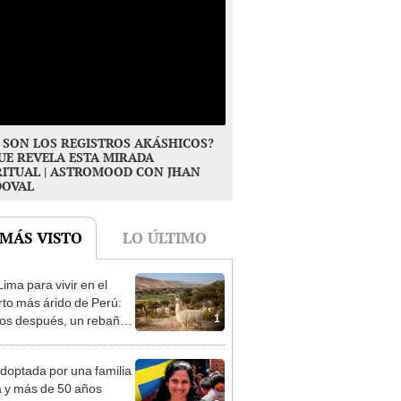
 SON LOS REGISTROS AKÁSHICOS?
UE REVELA ESTA MIRADA
RITUAL | ASTROMOOD CON JHAN
DOVAL
 MÁS VISTO
LO ÚLTIMO
ima para vivir en el
rto más árido de Perú:
1
os después, un rebaño
amas creó un
endente ecosistema
doptada por una familia
 y más de 50 años