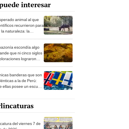
puede interesar
esperado animal al que
entíficos recurrieron para
 la naturaleza: la
roducción de un asno
e está convirtiendo el
azonía escondía algo
rto en un paisaje con
ande que ni cinco siglos
ida
ploraciones lograron
rarlo: el hallazgo
a cambiar todo lo que se
nicas banderas que son
 sobre su pasado
dénticas a la de Perú:
e ellas posee un escudo
imilar
lincaturas
catura del viernes 7 de