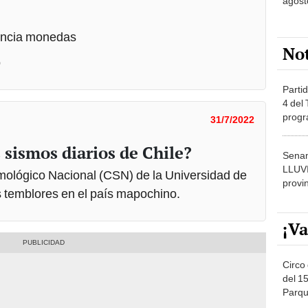
agost
rencia monedas
No
o
Partid
4 del
progr
31/7/2022
dónde
 sismos diarios de Chile?
Senam
LLUV
smológico Nacional (CSN) de la Universidad de
provi
os temblores en el país mapochino.
¡Va
Circo 
del 15
Parqu
Migue