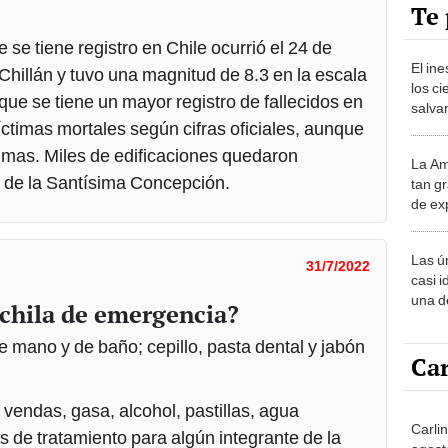
Te 
 se tiene registro en Chile ocurrió el 24 de
El in
Chillán y tuvo una magnitud de 8.3 en la escala
los ci
 que se tiene un mayor registro de fallecidos en
salvar
víctimas mortales según cifras oficiales, aunque
reint
salvaj
mas. Miles de edificaciones quedaron
La Am
desie
al de la Santísima Concepción.
tan gr
más v
de ex
encont
podrí
Las ú
sabía
31/7/2022
casi i
una d
hila de emergencia?
muy s
 de mano y de baño; cepillo, pasta dental y jabón
Car
: vendas, gasa, alcohol, pastillas, agua
Carlin
as de tratamiento para algún integrante de la