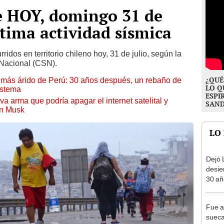
e HOY, domingo 31 de
última actividad sísmica
dos en territorio chileno hoy, 31 de julio, según la
 Nacional (CSN).
¿QUÉ
to más árido de Perú: 30 años después, un rebaño de
LO Q
istema
ESPI
a arma que podría apagar el internet satelital y
SAN
on Musk
LO
Dejó L
desie
30 añ
de ll
sorpr
Fue a
sueca