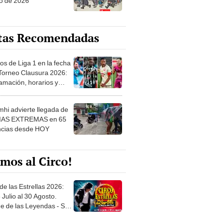
o de 2026
tas Recomendadas
os de Liga 1 en la fecha
 Torneo Clausura 2026:
amación, horarios y
 ver
hi advierte llegada de
IAS EXTREMAS en 65
ncias desde HOY
mos al Circo!
de las Estrellas 2026:
 Julio al 30 Agosto.
e de las Leyendas - San
l