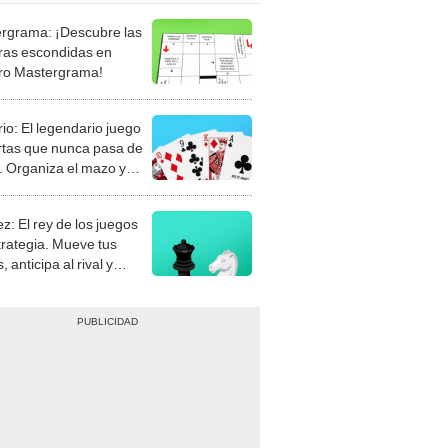
rgrama: ¡Descubre las
ras escondidas en
ro Mastergrama!
rio: El legendario juego
rtas que nunca pasa de
 Organiza el mazo y
stra tu habilidad.
z: El rey de los juegos
trategia. Mueve tus
, anticipa al rival y
gue el jaque mate.