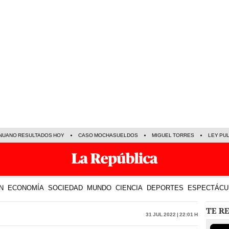
NUANO RESULTADOS HOY
CASO MOCHASUELDOS
MIGUEL TORRES
LEY PU
N
ECONOMÍA
SOCIEDAD
MUNDO
CIENCIA
DEPORTES
ESPECTÁCU
TE R
31 Jul 2022 | 22:01 h