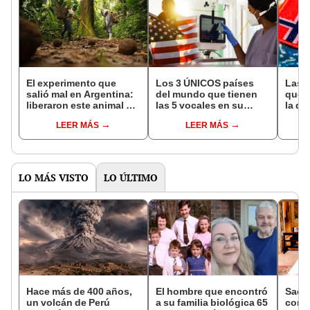
El experimento que
Los 3 ÚNICOS países
Las 
salió mal en Argentina:
del mundo que tienen
que s
liberaron este animal y
las 5 vocales en su
la de
ahora destruye los
nombre: América cuenta
pose
LEER MÁS
LEER MÁS
bosques milenarios de
con uno
simil
la Patagonia
LO MÁS VISTO
LO ÚLTIMO
Hace más de 400 años,
El hombre que encontró
Sacer
un volcán de Perú
a su familia biológica 65
con s