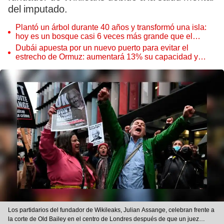
del imputado.
Plantó un árbol durante 40 años y transformó una isla:
hoy es un bosque casi 6 veces más grande que el
Parque de las Leyendas
Dubái apuesta por un nuevo puerto para evitar el
estrecho de Ormuz: aumentará 13% su capacidad y
reforzará el comercio mundial
Los partidarios del fundador de Wikileaks, Julian Assange, celebran frente a
la corte de Old Bailey en el centro de Londres después de que un juez