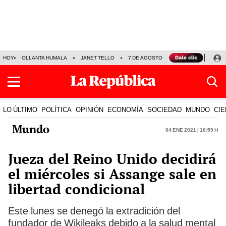
HOY
OLLANTA HUMALA
JANET TELLO
7 DE AGOSTO
TINKA RESULTADOS
LO ÚLTIMO
POLÍTICA
OPINIÓN
ECONOMÍA
SOCIEDAD
MUNDO
CIE
Mundo
04 Ene 2021 | 10:59 h
Jueza del Reino Unido decidirá
el miércoles si Assange sale en
libertad condicional
Este lunes se denegó la extradición del
fundador de Wikileaks debido a la salud mental