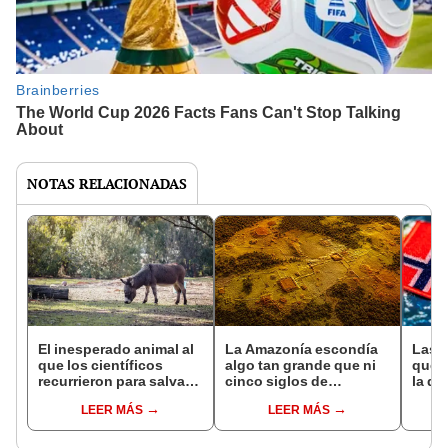
NOTAS RELACIONADAS
El inesperado animal al
La Amazonía escondía
Las 
que los científicos
algo tan grande que ni
que s
recurrieron para salvar
cinco siglos de
la de
la naturaleza: la
exploraciones lograron
pose
LEER MÁS
LEER MÁS
reintroducción de un
encontrarlo: el hallazgo
simil
asno salvaje está
podría cambiar todo lo
convirtiendo el desierto
que se sabía sobre su