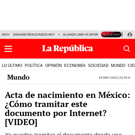
HOY
SINUANO RESULTADOS HOY
ALIANZA LIMA VS SPORT BOYS
JORGE MES
LO ÚLTIMO
POLÍTICA
OPINIÓN
ECONOMÍA
SOCIEDAD
MUNDO
CIE
Mundo
28 May 2020 | 22:06 h
Acta de nacimiento en México:
¿Cómo tramitar este
documento por Internet?
[VIDEO]