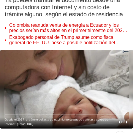
Ya puedes tramitar el documento desde una
computadora con Internet y sin costo de
trámite alguno, según el estado de residencia.
Colombia reanuda venta de energía a Ecuador y los
precios serían más altos en el primer trimestre del 2027,
según Cenace
Exabogado personal de Trump asume como fiscal
general de EE. UU. pese a posible politización del
Departamento de Justicia
Desde el 2017, el trámite del acta de nacimiento se puede tramitar a través de
1
/
3
Internet. (Foto: ORO)