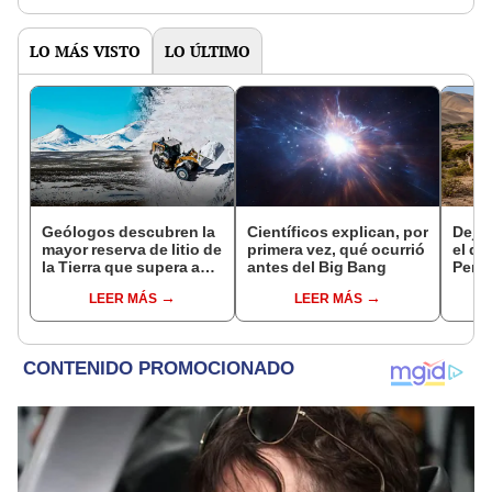
LO MÁS VISTO
LO ÚLTIMO
Geólogos descubren la
Científicos explican, por
Dejó 
mayor reserva de litio de
primera vez, qué ocurrió
el de
la Tierra que supera a
antes del Big Bang
Perú:
Bolivia y China: está en
un re
LEER MÁS
LEER MÁS
un supervolcán y su
creó
extracción iniciaría en 2
ecos
años