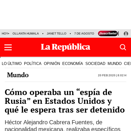
HOY
OLLANTA HUMALA
JANET TELLO
7 DE AGOSTO
TINKA RESULTADOS
LO ÚLTIMO
POLÍTICA
OPINIÓN
ECONOMÍA
SOCIEDAD
MUNDO
CIE
Mundo
20 Feb 2020 | 8:02 h
Cómo operaba un “espía de
Rusia” en Estados Unidos y
qué le espera tras ser detenido
Héctor Alejandro Cabrera Fuentes, de
nacionalidad mexicana, realizaba específicos