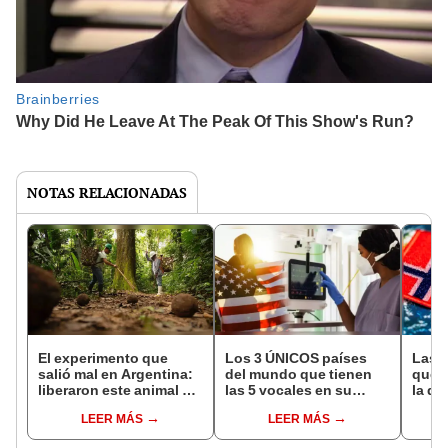
NOTAS RELACIONADAS
El experimento que
Los 3 ÚNICOS países
Las 
salió mal en Argentina:
del mundo que tienen
que s
liberaron este animal y
las 5 vocales en su
la de
ahora destruye los
nombre: América cuenta
pose
LEER MÁS
LEER MÁS
bosques milenarios de
con uno
simil
la Patagonia