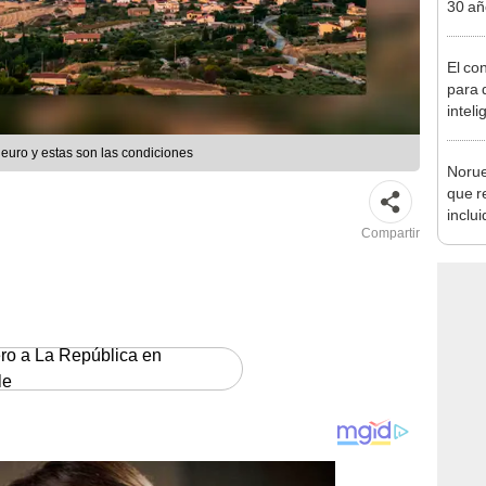
30 añ
de ll
sorpr
El co
para d
inteli
que v
euro y estas son las condiciones
Norue
que r
inclui
Compartir
defor
al 20
ero a La República en
le