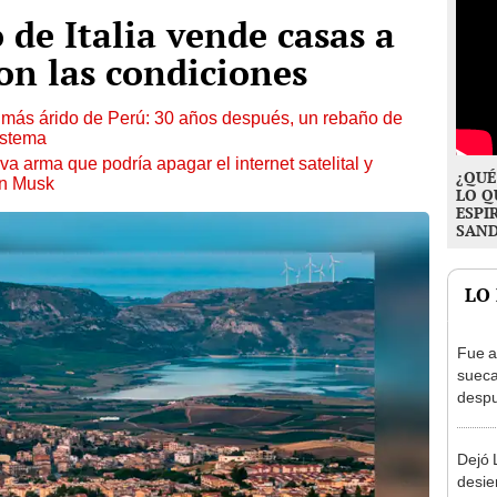
de Italia vende casas a
son las condiciones
to más árido de Perú: 30 años después, un rebaño de
istema
a arma que podría apagar el internet satelital y
¿QUÉ
on Musk
LO Q
ESPI
SAN
LO
Fue a
sueca
despu
en bu
"Enco
Dejó L
desie