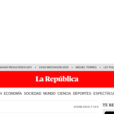
NUANO RESULTADOS HOY
CASO MOCHASUELDOS
MIGUEL TORRES
LEY PU
N
ECONOMÍA
SOCIEDAD
MUNDO
CIENCIA
DEPORTES
ESPECTÁCU
TE R
19 Ene 2019 | 7:13 h