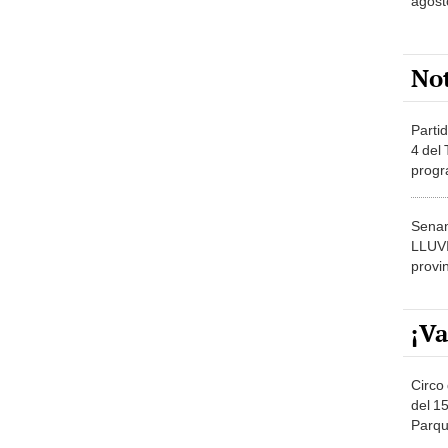
agost
No
Partid
4 del
progr
dónde
Senam
LLUV
provi
¡Va
Circo 
del 15
Parqu
Migue