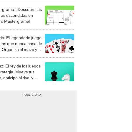
rgrama: ¡Descubre las
ras escondidas en
ro Mastergrama!
rio: El legendario juego
rtas que nunca pasa de
 Organiza el mazo y
stra tu habilidad.
z: El rey de los juegos
trategia. Mueve tus
, anticipa al rival y
gue el jaque mate.