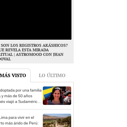
 SON LOS REGISTROS AKÁSHICOS?
UE REVELA ESTA MIRADA
RITUAL | ASTROMOOD CON JHAN
DOVAL
 MÁS VISTO
LO ÚLTIMO
doptada por una familia
 y más de 50 años
1
és viajó a Sudamérica
sca de sus raíces:
ntré esa parte faltante"
ima para vivir en el
rto más árido de Perú: