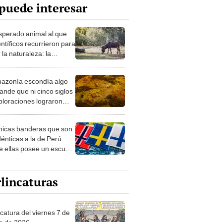
puede interesar
esperado animal al que
entíficos recurrieron para
 la naturaleza: la
roducción de un asno
e está convirtiendo el
azonía escondía algo
rto en un paisaje con
ande que ni cinco siglos
ida
ploraciones lograron
rarlo: el hallazgo
a cambiar todo lo que se
nicas banderas que son
 sobre su pasado
dénticas a la de Perú:
e ellas posee un escudo
imilar
lincaturas
catura del viernes 7 de