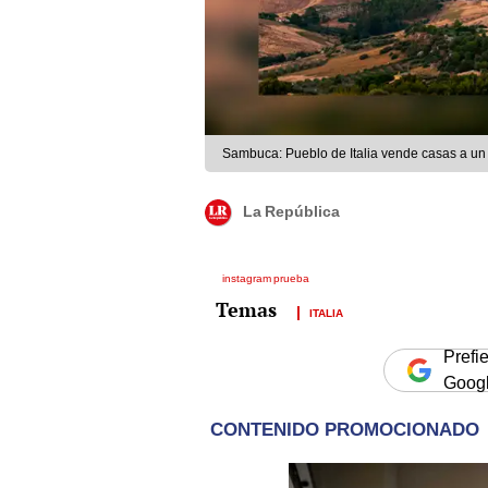
Sambuca: Pueblo de Italia vende casas a un 
La República
instagram prueba
ITALIA
Prefi
Goog