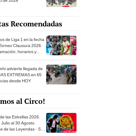
o de 2026
tas Recomendadas
os de Liga 1 en la fecha
 Torneo Clausura 2026:
amación, horarios y
 ver
hi advierte llegada de
IAS EXTREMAS en 65
ncias desde HOY
mos al Circo!
de las Estrellas 2026:
 Julio al 30 Agosto.
e de las Leyendas - San
l