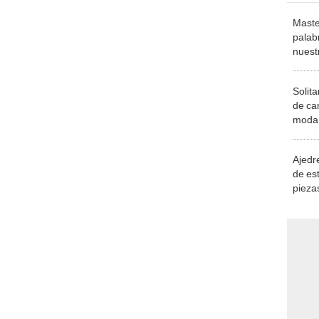
Maste
palab
nuest
Solita
de ca
moda.
demue
Ajedre
de es
piezas
consi