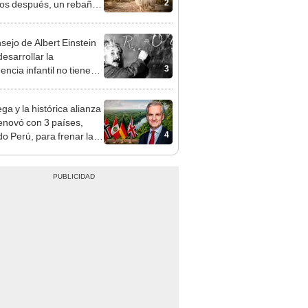
2
os después, un rebaño
amas creó un
endente ecosistema
nsejo de Albert Einstein
esarrollar la
3
gencia infantil no tiene
er con las matemáticas
ga y la histórica alianza
enovó con 3 países,
4
do Perú, para frenar la
estación de la Amazonía
30