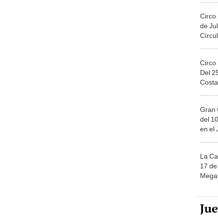
Circo
de Jul
Círcul
Circo
Del 2
Costa
Gran 
del 10
en el
La Ca
17 de 
Mega 
Ju