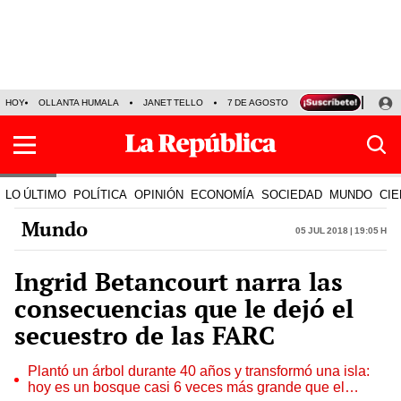
HOY
OLLANTA HUMALA
JANET TELLO
7 DE AGOSTO
TINKA RESULTADOS
LO ÚLTIMO
POLÍTICA
OPINIÓN
ECONOMÍA
SOCIEDAD
MUNDO
CIE
Mundo
05 Jul 2018 | 19:05 h
Ingrid Betancourt narra las
consecuencias que le dejó el
secuestro de las FARC
Plantó un árbol durante 40 años y transformó una isla:
hoy es un bosque casi 6 veces más grande que el