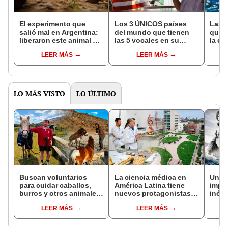
El experimento que
Los 3 ÚNICOS países
Las 
salió mal en Argentina:
del mundo que tienen
que s
liberaron este animal y
las 5 vocales en su
la de
ahora destruye los
nombre: América cuenta
pose
LEER MÁS
LEER MÁS
bosques milenarios de
con uno
simil
la Patagonia
LO MÁS VISTO
LO ÚLTIMO
Buscan voluntarios
La ciencia médica en
Un de
para cuidar caballos,
América Latina tiene
impu
burros y otros animales
nuevos protagonistas:
inédi
rescatados en Nueva
estas son las
trans
LEER MÁS
LEER MÁS
Zelanda: ofrecerán
universidades mejor
en ba
alojamiento gratis
posicionadas por QS
Atlán
2026
honra