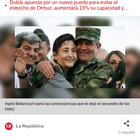
Parque de las Leyendas
Dubái apuesta por un nuevo puerto para evitar el
estrecho de Ormuz: aumentará 13% su capacidad y
reforzará el comercio mundial
Ingrid Betancourt narra las consecuencias que le dejó el secuestro de las
FARC
La República
Compartir