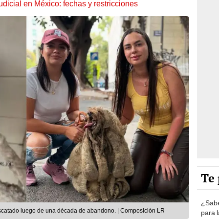
dicial en México: fechas y restricciones
Te 
¿Sabe
rescatado luego de una década de abandono. | Composición LR
para 