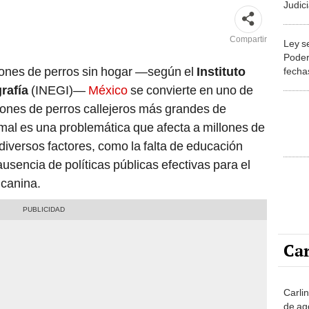
Judic
propu
Compartir
Ley s
Poder
llones de perros sin hogar —según el
Instituto
fechas
rafía
(INEGI)—
México
se convierte en uno de
iones de perros callejeros más grandes de
mal es una problemática que afecta a millones de
diversos factores, como la falta de educación
usencia de políticas públicas efectivas para el
 canina.
Car
Carli
de ag