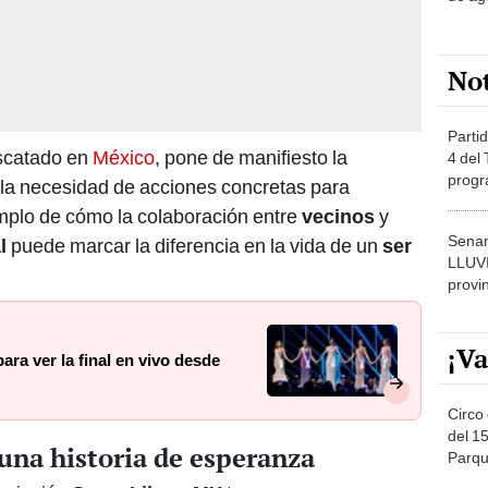
No
Partid
escatado en
México
, pone de manifiesto la
4 del
progr
 la necesidad de acciones concretas para
dónde
emplo de cómo la colaboración entre
vecinos
y
Senam
l
puede marcar la diferencia en la vida de un
ser
LLUV
provi
¡Va
ra ver la final en vivo desde
Circo 
del 15
 una historia de esperanza
Parqu
Migue