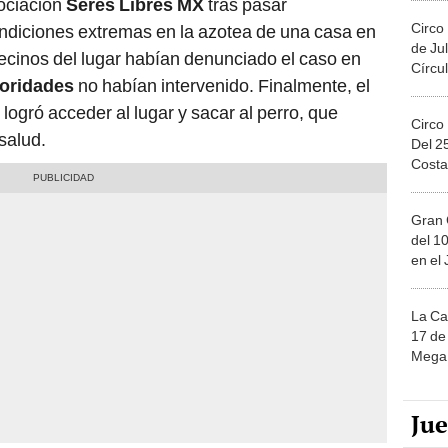
ociación
Seres Libres MX
tras pasar
Circo
diciones extremas en la azotea de una casa en
de Jul
ecinos del lugar habían denunciado el caso en
Círcul
oridades
no habían intervenido. Finalmente, el
logró acceder al lugar y sacar al perro, que
Circo
salud.
Del 2
Costa
Gran 
del 10
en el
La Ca
17 de 
Mega 
Ju