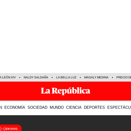
A LEÓN XIV
NALDY SALDAÑA
LA BELLA LUZ
MAGALY MEDINA
PRECIO D
N
ECONOMÍA
SOCIEDAD
MUNDO
CIENCIA
DEPORTES
ESPECTÁCU
EN VIVO