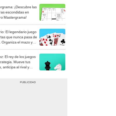
rgrama: ¡Descubre las
ras escondidas en
ro Mastergrama!
rio: El legendario juego
rtas que nunca pasa de
 Organiza el mazo y
stra tu habilidad.
z: El rey de los juegos
trategia. Mueve tus
, anticipa al rival y
gue el jaque mate.