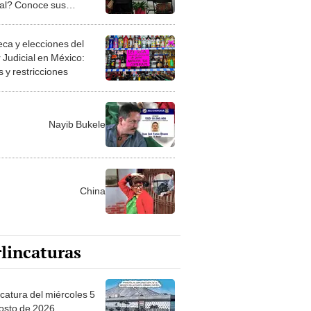
ial? Conoce sus
estas aquí
eca y elecciones del
 Judicial en México:
 y restricciones
Nayib Bukele
China
lincaturas
ncatura del miércoles 5
osto de 2026