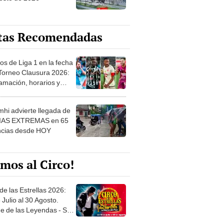
tas Recomendadas
os de Liga 1 en la fecha
 Torneo Clausura 2026:
amación, horarios y
 ver
hi advierte llegada de
IAS EXTREMAS en 65
ncias desde HOY
mos al Circo!
de las Estrellas 2026:
 Julio al 30 Agosto.
e de las Leyendas - San
l