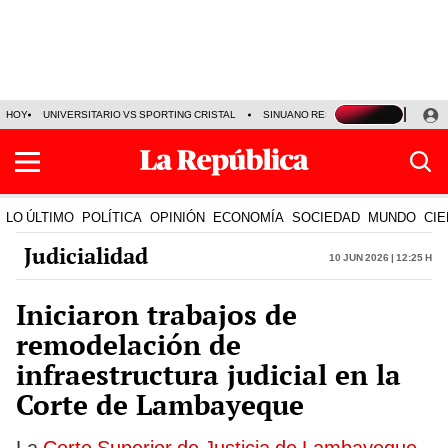
HOY
UNIVERSITARIO VS SPORTING CRISTAL
SINUANO RESULTADOS HOY
CA
LO ÚLTIMO
POLÍTICA
OPINIÓN
ECONOMÍA
SOCIEDAD
MUNDO
CIE
Judicialidad
10 Jun 2026 | 12:25 h
Iniciaron trabajos de
remodelación de
infraestructura judicial en la
Corte de Lambayeque