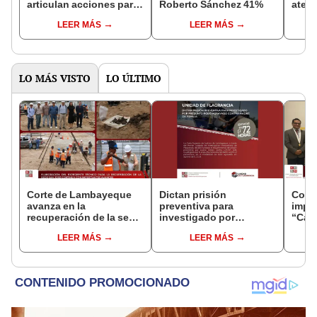
articulan acciones para
Roberto Sánchez 41%
atenc
remodelación del
Jaén
LEER MÁS
LEER MÁS
auditorio de la Sede
Judicial Central
LO MÁS VISTO
LO ÚLTIMO
Corte de Lambayeque
Dictan prisión
Cort
avanza en la
preventiva para
impu
recuperación de la sede
investigado por
“Cam
judicial San José
presunto robo agravado
Justi
LEER MÁS
LEER MÁS
contra madre de familia
la vi