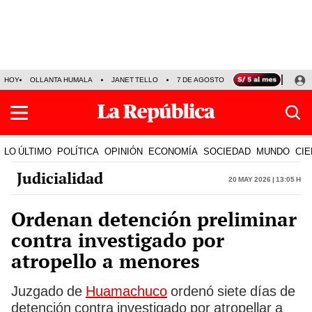
HOY
OLLANTA HUMALA
JANET TELLO
7 DE AGOSTO
TINKA RESULTADOS
LO ÚLTIMO
POLÍTICA
OPINIÓN
ECONOMÍA
SOCIEDAD
MUNDO
CIE
Judicialidad
20 May 2026 | 13:05 h
Ordenan detención preliminar
contra investigado por
atropello a menores
Juzgado de
Huamachuco
ordenó siete días de
detención contra investigado por atropellar a