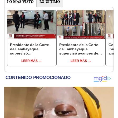
LO MÁS VISTO
LO ÚLTIMO
Presidente de la Corte
Presidente de la Corte
Cort
de Lambayeque
de Lambayeque
inau
supervisó
supervisó avances del
ambie
funcionamiento de la
futuro Laboratorio de
audi
LEER MÁS
LEER MÁS
subsede judicial de
Criminalística de Jaén
Jaén