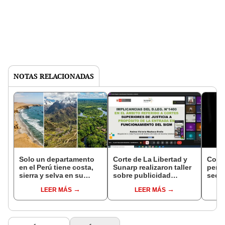
NOTAS RELACIONADAS
Solo un departamento
Corte de La Libertad y
Cond
en el Perú tiene costa,
Sunarp realizaron taller
perpe
sierra y selva en su
sobre publicidad
secu
territorio: no es Lima
registral
empre
LEER MÁS
LEER MÁS
Iván 