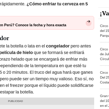
 rápidamente.
¿Cómo enfriar tu cerveza en 5
¡Va
n Perú? Conoce la fecha y hora exacta
Circo 
del 15
Parqu
ador
Migue
e la botella o lata en el
congelador
pero antes
Circo
película de hielo
que se formará se enfriará
de Jul
brazo helado que se encargará de enfriar más
Círcul
Dependiendo de la temperatura en que esté tu
 o 20 minutos. El truco del agua hará que ganes
Circo
Del 2
pero puede ser un tiempo muy valioso. Eso sí, no
Costa
en el freezer porque el líquido puede solidificarse
destapar la botella.
Gran 
del 10
en el