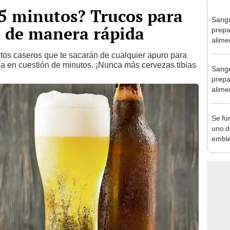
 5 minutos? Trucos para
Sangr
a de manera rápida
prepa
alime
os caseros que te sacarán de cualquier apuro para
ía en cuestión de minutos. ¡Nunca más cervezas tibias
Sangr
prepa
alime
Se fu
uno d
emble
histo