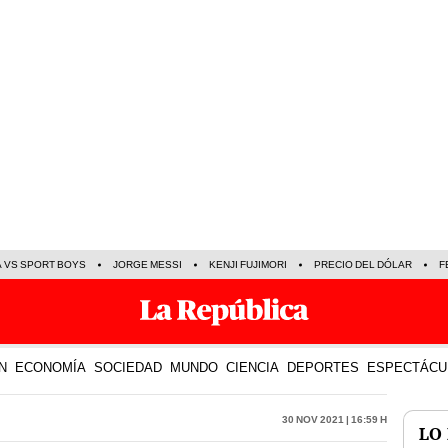
A VS SPORT BOYS
JORGE MESSI
KENJI FUJIMORI
PRECIO DEL DÓLAR
F
N
ECONOMÍA
SOCIEDAD
MUNDO
CIENCIA
DEPORTES
ESPECTÁCU
30 Nov 2021 | 16:59 h
LO