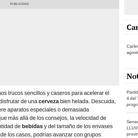
Car
Carli
agost
No
Partid
os trucos sencillos y caseros para acelerar el
4 del
disfrutar de una
cerveza
bien helada. Descuida,
progr
ere aparatos especiales o demasiada
dónde
e más allá de los consejos, la velocidad de
Senam
ntidad de
bebidas
y del tamaño de los envases
LLUV
 de los casos, podrías avanzar con grupos
provi