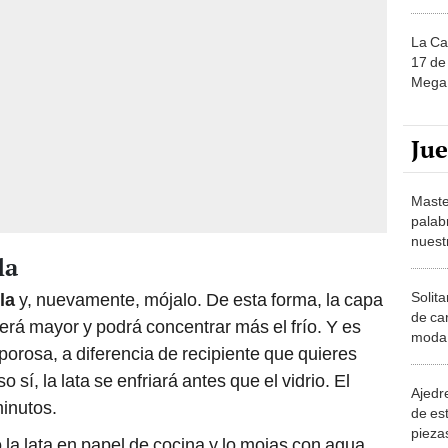
La Ca
17 de 
Mega 
Ju
Maste
palab
nuest
la
Solita
la
y, nuevamente, mójalo. De esta forma, la capa
de ca
rá mayor y podrá concentrar más el frío. Y es
moda.
 porosa, a diferencia de recipiente que quieres
demue
so sí, la lata se enfriará antes que el vidrio. El
Ajedre
inutos.
de es
piezas
 la lata en papel de cocina y lo mojas con agua