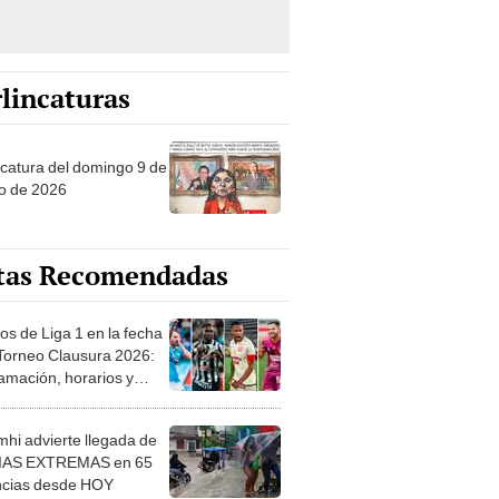
lincaturas
ncatura del domingo 9 de
o de 2026
tas Recomendadas
os de Liga 1 en la fecha
 Torneo Clausura 2026:
amación, horarios y
 ver
hi advierte llegada de
IAS EXTREMAS en 65
ncias desde HOY