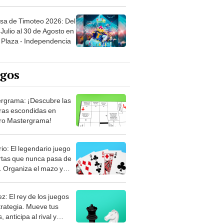
sa de Timoteo 2026: Del
Julio al 30 de Agosto en
Plaza - Independencia
egos
rgrama: ¡Descubre las
ras escondidas en
ro Mastergrama!
rio: El legendario juego
rtas que nunca pasa de
 Organiza el mazo y
stra tu habilidad.
z: El rey de los juegos
trategia. Mueve tus
, anticipa al rival y