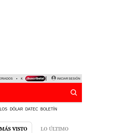
ERIADOS
KEIKO FUJIMORI
NALDY SALDAÑA
INICIAR SESIÓN
JAVIER MILEI
PARTIDOS DE
LOS
DÓLAR
DATEC
BOLETÍN
 MÁS VISTO
LO ÚLTIMO