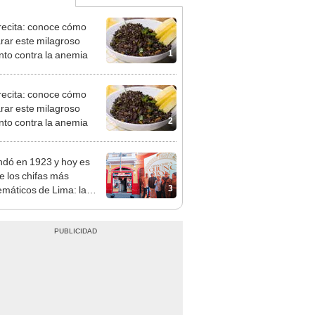
ecita: conoce cómo
rar este milagroso
1
nto contra la anemia
ecita: conoce cómo
rar este milagroso
2
nto contra la anemia
ndó en 1923 y hoy es
e los chifas más
3
máticos de Lima: la
ria de Unión