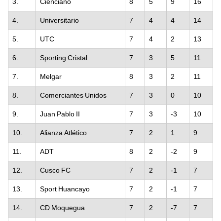
3.
Cienciano
8
5
9
16
4.
Universitario
7
4
4
14
5.
UTC
7
4
2
13
6.
Sporting Cristal
7
3
5
11
7.
Melgar
8
3
2
11
8.
Comerciantes Unidos
7
3
0
10
9.
Juan Pablo II
7
3
-3
10
10.
Alianza Atlético
7
2
1
9
11.
ADT
8
2
-2
9
12.
Cusco FC
7
2
-1
7
13.
Sport Huancayo
7
2
-1
7
14.
CD Moquegua
7
2
-7
7