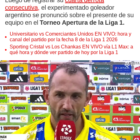
Luego de registrar su
cuarta derrota
consecutiva,
el experimentado goleador
argentino se pronunció sobre el presente de su
equipo en el
Torneo Apertura de la Liga 1.
Universitario vs Comerciantes Unidos EN VIVO: hora y
canal del partido por la fecha 8 de la Liga 1 2026
Sporting Cristal vs Los Chankas EN VIVO vía L1 Max: a
qué hora y dónde ver partido de hoy por la Liga 1