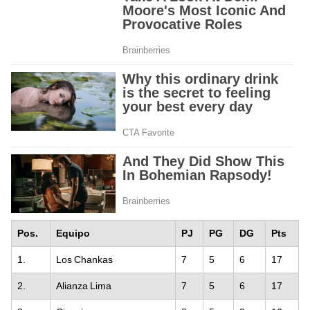
Pos.
Equipo
PJ
PG
DG
Pts
1.
Los Chankas
7
5
6
17
2.
Alianza Lima
7
5
6
17