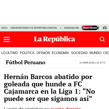
HOY
UNIVERSITARIO VS SPORTING CRISTAL
SINUANO RESULTADOS HOY
CA
LO ÚLTIMO
POLÍTICA
OPINIÓN
ECONOMÍA
SOCIEDAD
MUNDO
CIE
Fútbol Peruano
21 Mar 2026 | 12:47 h
Hernán Barcos abatido por
goleada que hunde a FC
Cajamarca en la Liga 1: “No
puede ser que sigamos así”