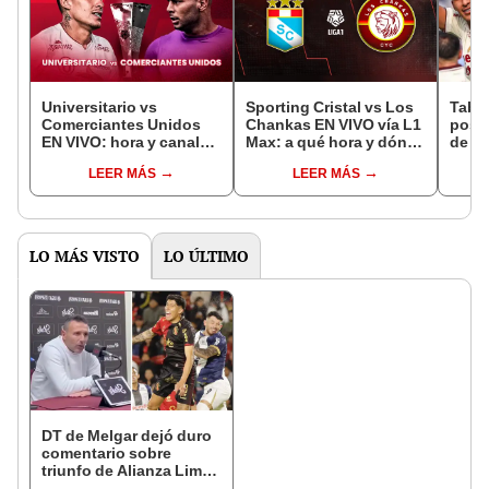
Universitario vs
Sporting Cristal vs Los
Tabla
Comerciantes Unidos
Chankas EN VIVO vía L1
posic
EN VIVO: hora y canal
Max: a qué hora y dónde
de lo
del partido por la fecha
ver partido de hoy por la
por l
LEER MÁS
LEER MÁS
8 de la Liga 1 2026
Liga 1
Aper
LO MÁS VISTO
LO ÚLTIMO
DT de Melgar dejó duro
comentario sobre
triunfo de Alianza Lima
en Arequipa: "Ayudan a