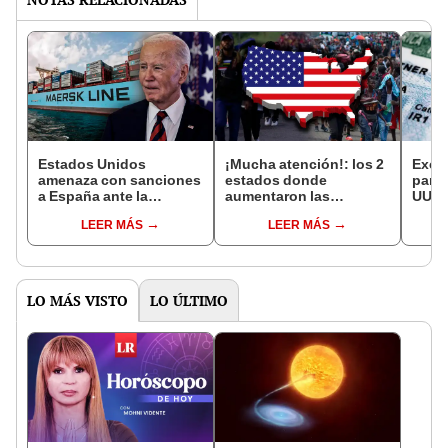
Estados Unidos
¡Mucha atención!: los 2
Excel
amenaza con sanciones
estados donde
para 
a España ante la
aumentaron las
UU.: 
negativa de escala de
deportaciones masivas
donde
LEER MÁS
LEER MÁS
buques con armas para
de inmigrantes en
Gree
Israel
Estados Unidos
LO MÁS VISTO
LO ÚLTIMO