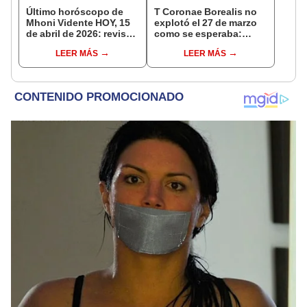
Último horóscopo de
T Coronae Borealis no
Mhoni Vidente HOY, 15
explotó el 27 de marzo
de abril de 2026: revisa
como se esperaba:
las predicciones de tu
¿cuándo sería visible
LEER MÁS
LEER MÁS
signo y entérate si te
este evento
espera un día
astronómico desde
afortunado
EEUU?