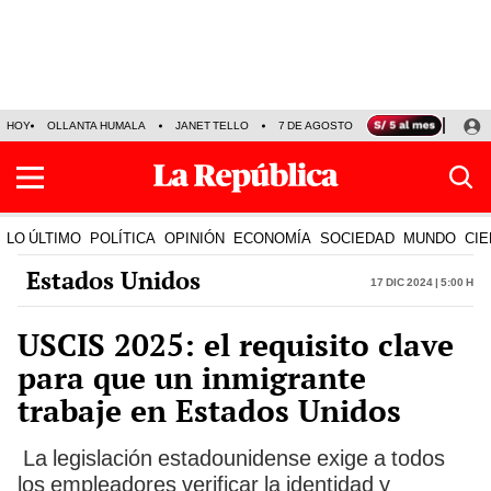
HOY
OLLANTA HUMALA
JANET TELLO
7 DE AGOSTO
TINKA RESULTADOS
LO ÚLTIMO
POLÍTICA
OPINIÓN
ECONOMÍA
SOCIEDAD
MUNDO
CIE
Estados Unidos
17 Dic 2024 | 5:00 h
USCIS 2025: el requisito clave
para que un inmigrante
trabaje en Estados Unidos
La legislación estadounidense exige a todos
los empleadores verificar la identidad y