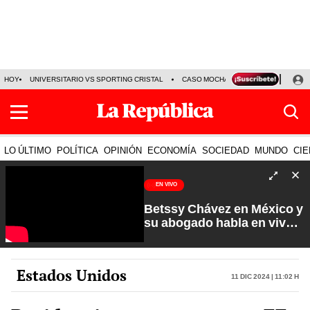
HOY
UNIVERSITARIO VS SPORTING CRISTAL
CASO MOCHASUELDOS
MIGUEL
LO ÚLTIMO
POLÍTICA
OPINIÓN
ECONOMÍA
SOCIEDAD
MUNDO
CIE
EN VIVO
Betssy Chávez en México y
su abogado habla en vivo |
Que No Se Te Olvide con
Carlos Cornejo
Estados Unidos
11 Dic 2024 | 11:02 h