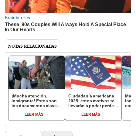
NOTAS RELACIONADAS
¡Mucha atención,
Ciudadanía americana
Malas
inmigrante! Estos son
2025: estos motivos te
inmig
los documentos claves
llevarán a poder perder
comet
que necesitas para no
su naturalización en
delit
LEER MÁS
LEER MÁS
ser deportado en EE.
Estados Unidos
obten
UU. en 2025
en E