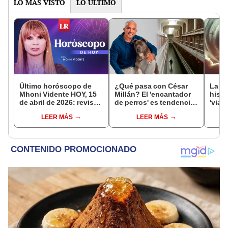
LO MÁS VISTO
LO ÚLTIMO
Último horóscopo de
¿Qué pasa con César
La s
Mhoni Vidente HOY, 15
Millán? El 'encantador
histo
de abril de 2026: revisa
de perros' es tendencia
'viaj
las predicciones de tu
en EEUU tras rumores
desp
LEER MÁS
LEER MÁS
signo y entérate si te
de un supuesto arresto
y ate
espera un día
desp
afortunado