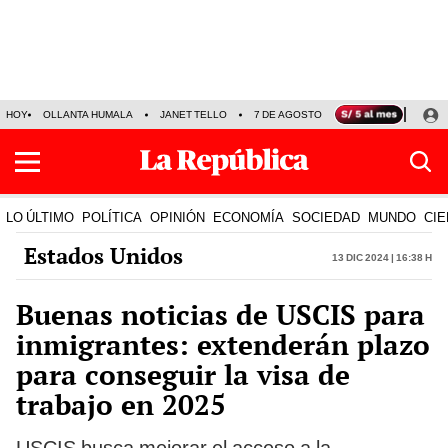
HOY
OLLANTA HUMALA
JANET TELLO
7 DE AGOSTO
TINKA RESULTADOS
LO ÚLTIMO
POLÍTICA
OPINIÓN
ECONOMÍA
SOCIEDAD
MUNDO
CIE
Estados Unidos
13 Dic 2024 | 16:38 h
Buenas noticias de USCIS para
inmigrantes: extenderán plazo
para conseguir la visa de
trabajo en 2025