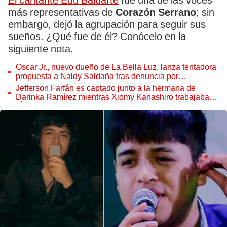
El cantante Edu Baluarte
fue una de las voces
más representativas de
Corazón Serrano
; sin
embargo, dejó la agrupación para seguir sus
sueños. ¿Qué fue de él? Conócelo en la
siguiente nota.
Óscar Jr., nuevo dueño de La Bella Luz, lanza tentadora
propuesta a Naldy Saldaña tras denuncia por
tocamientos
Jefferson Farfán es captado junto a la hermana de
Darinka Ramírez mientras Xiomy Kanashiro trabajaba:
“Él tiene sus…”