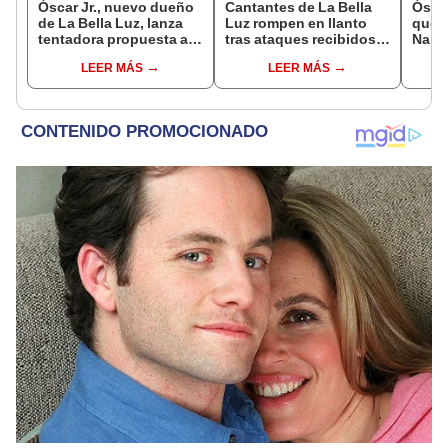
Óscar Jr., nuevo dueño
Cantantes de La Bella
Ósca
de La Bella Luz, lanza
Luz rompen en llanto
que 
tentadora propuesta a
tras ataques recibidos
Naldy
Naldy Saldaña tras
por denuncia de Naldy
edita
LEER MÁS
LEER MÁS
denuncia por
Saldaña: “Paren, por
adver
tocamientos: “Va a
favor”
deter
haber otro tipo de ley”