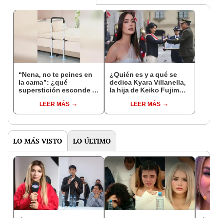
“Nena, no te peines en
¿Quién es y a qué se
la cama”: ¿qué
dedica Kyara Villanella,
superstición esconde la
la hija de Keiko Fujimori
famosa frase de los
que le dio la contra a
LEER MÁS
LEER MÁS
Enanitos Verdes?
nivel nacional?
LO MÁS VISTO
LO ÚLTIMO