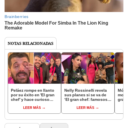
NOTAS RELACIONADAS
Peláez rompe en llanto
Nelly Rossinelli revela
Mónic
por su éxito en 'El gran
sus planes si se va de
moles
chef' y hace curioso
‘El gran chef: famosos’:
gran 
vaticinio sobre el reality
“Proyecto mudarme”
en s
LEER MÁS
LEER MÁS
inusu