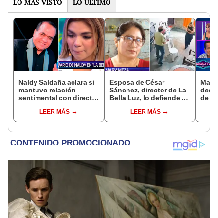
LO MÁS VISTO
LO ÚLTIMO
Naldy Saldaña aclara si
Esposa de César
Maga
mantuvo relación
Sánchez, director de La
dese
sentimental con director
Bella Luz, lo defiende y
de La
de La Bella Luz tras
asegura que él confesó
expo
LEER MÁS
LEER MÁS
denunciarlo por
relación clandestina
recla
tocamientos: “Me
con Naldy Saldaña:
por v
parece muy bajo”
"Hace dos años"
Sánc