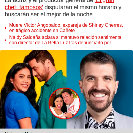
La actriz y el productor general de
‘El gran
chef: famosos’
disputarán el mismo horario y
buscarán ser el mejor de la noche.
Muere Víctor Angobaldo, expareja de Shirley Cherres,
en trágico accidente en Cañete
Naldy Saldaña aclara si mantuvo relación sentimental
con director de La Bella Luz tras denunciarlo por
tocamientos: “Me parece muy bajo”