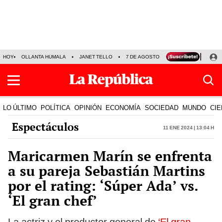
HOY
OLLANTA HUMALA
JANET TELLO
7 DE AGOSTO
TINKA RESULTADOS
LO ÚLTIMO
POLÍTICA
OPINIÓN
ECONOMÍA
SOCIEDAD
MUNDO
CIE
Espectáculos
11 Ene 2024 | 13:04 h
Maricarmen Marín se enfrenta
a su pareja Sebastián Martins
por el rating: ‘Súper Ada’ vs.
‘El gran chef’