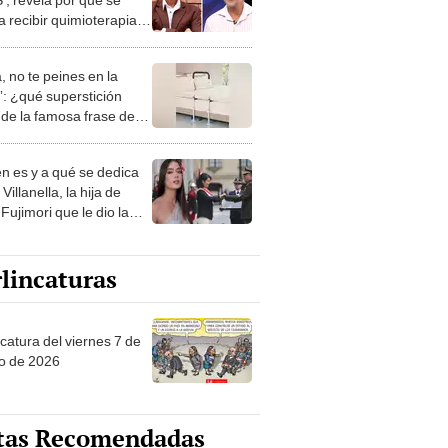
 recibir quimioterapias:
ué otras opciones"
, no te peines en la
: ¿qué superstición
de la famosa frase de
nanitos Verdes?
n es y a qué se dedica
Villanella, la hija de
Fujimori que le dio la
 a nivel nacional?
lincaturas
catura del viernes 7 de
o de 2026
tas Recomendadas