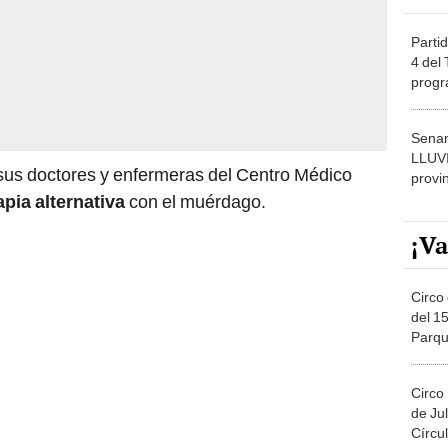
Partid
4 del
progr
dónde
Senam
LLUV
sus doctores y enfermeras del Centro Médico
provi
apia alternativa
con el muérdago.
¡Va
Circo 
del 15
Parqu
Migue
Circo
de Jul
Círcul