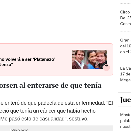
Circo
Del 2
Costa
Gran 
del 10
en el
o volverá a ser ‘Platanazo’
güenza"
La Ca
17 de 
Mega 
orsen al enterarse de que tenía
Ju
e enteró de que padecía de esta enfermedad. "El
reció que tenía un cáncer que había hecho
Maste
Me pasó esto de casualidad", sostuvo.
palab
nuest