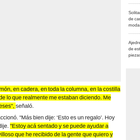
Solita
de ca
moda.
demue
Ajedre
de es
piezas
consi
ón, en cadera, en toda la columna, en la costilla
 de lo que realmente me estaban diciendo. Me
meses",
señaló.
accionó. "Más bien dije: ‘Esto es un regalo’. Hoy
dije.
"Estoy acá sentado y se puede ayudar a
lloso que he recibido de la gente que quiero y