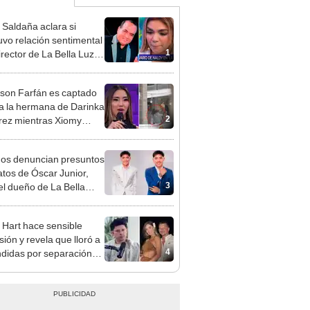
 Saldaña aclara si
vo relación sentimental
1
irector de La Bella Luz
denunciarlo por
ientos: “Me parece muy
rson Farfán es captado
 a la hermana de Darinka
2
ez mientras Xiomy
hiro trabajaba: “Él tiene
”
gos denuncian presuntos
atos de Óscar Junior,
3
del dueño de La Bella
"Humilla a los demás"
 Hart hace sensible
sión y revela que lloró a
4
didas por separación
rina Rivadeneira: "Sufrí
. Ella no me ha visto"