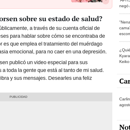
negó a
"Busq
orsen sobre su estado de salud?
“Nena
blicamente, a través de su cuenta oficial de
cama”
escon
eses para hablar sobre cómo se encontraba de
los E
tor es que emplea el tratamiento del muérdago
¿Quié
nasia emocional, para no caer en una depresión.
Kyara 
Keiko 
sen publicó un video especial para sus
contra
a toda la gente que está al tanto de mi salud.
ibra y sus mensajes. Desearles una feliz
Car
Carlin
agost
No