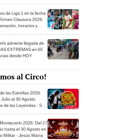
os de Liga 1 en la fecha
 Torneo Clausura 2026:
amación, horarios y
 ver
hi advierte llegada de
IAS EXTREMAS en 65
ncias desde HOY
mos al Circo!
de las Estrellas 2026:
 Julio al 30 Agosto.
e de las Leyendas - San
l
 Montecarlo 2026: Del 17
io hasta el 30 Agosto en
o Militar - Jesús María