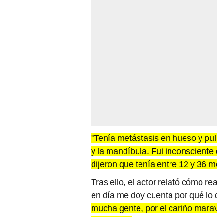
"Tenía metástasis en hueso y pulm
y la mandíbula. Fui inconsciente
dijeron que tenía entre 12 y 36 
Tras ello, el actor relató cómo re
en día me doy cuenta por qué lo 
mucha gente, por el cariño maravi