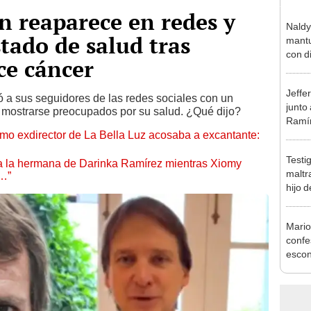
n reaparece en redes y
Naldy
tado de salud tras
mantu
con d
ce cáncer
tras 
tocam
Jeffe
bajo”
ó a sus seguidores de las redes sociales con un
junto
s mostrarse preocupados por su salud. ¿Qué dijo?
Ramír
mo exdirector de La Bella Luz acosaba a excantante:
Kanas
sus…
Testi
 a la hermana de Darinka Ramírez mientras Xiomy
maltr
s…”
hijo 
Luz: 
Mario
confe
escon
de Ko
mucho