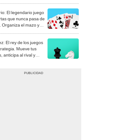
rio: El legendario juego
rtas que nunca pasa de
 Organiza el mazo y
stra tu habilidad.
z: El rey de los juegos
trategia. Mueve tus
, anticipa al rival y
gue el jaque mate.