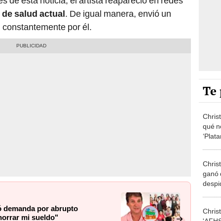
s de esta noticia, el artista reapareció en redes
de salud actual
. De igual manera, envió un
 constantemente por él.
Te 
Chris
qué n
‘Plat
perdi
Chris
ganó 
despi
querí
nó demanda por abrupto
Chris
horrar mi sueldo"
'AFHS