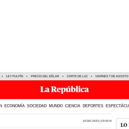
LEY PULPÍN
PRECIO DEL DÓLAR
CORTE DE LUZ
VIERNES 7 DE AGOSTO
N
ECONOMÍA
SOCIEDAD
MUNDO
CIENCIA
DEPORTES
ESPECTÁCU
18 Dic 2023 | 23:00 h
LO