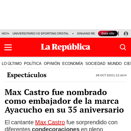
HOY
UNIVERSITARIO VS SPORTING CRISTAL
SINUANO RESULTADOS HOY
CA
LO ÚLTIMO
POLÍTICA
OPINIÓN
ECONOMÍA
SOCIEDAD
MUNDO
CIE
Espectáculos
08 Oct 2023 | 12:44 h
Max Castro fue nombrado
como embajador de la marca
Ayacucho en su 35 aniversario
El cantante
Max Castro
fue sorprendido con
diferentes
condecoraciones
en pleno