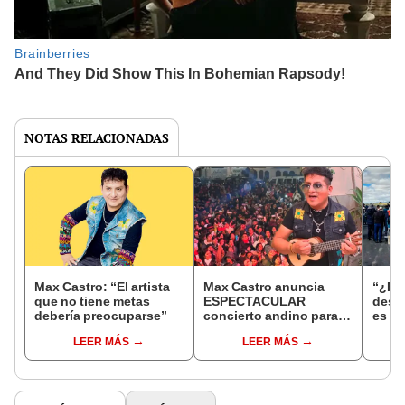
NOTAS RELACIONADAS
Max Castro: “El artista
Max Castro anuncia
“¿Po
que no tiene metas
ESPECTACULAR
desa
debería preocuparse”
concierto andino para
es la
celebrar su 35
canc
LEER MÁS
LEER MÁS
aniversario: ¿cuándo y
cant
dónde será?