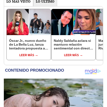
LO MÁS VISTO
LO ÚLTIMO
Óscar Jr., nuevo dueño
Naldy Saldaña aclara si
Mario
de La Bella Luz, lanza
mantuvo relación
junto
tentadora propuesta a
sentimental con director
Rivad
Naldy Saldaña tras
de La Bella Luz tras
el di
LEER MÁS
LEER MÁS
denuncia por
denunciarlo por
sepa
tocamientos: “Va a
tocamientos: “Me
siemp
haber otro tipo de ley”
parece muy bajo”