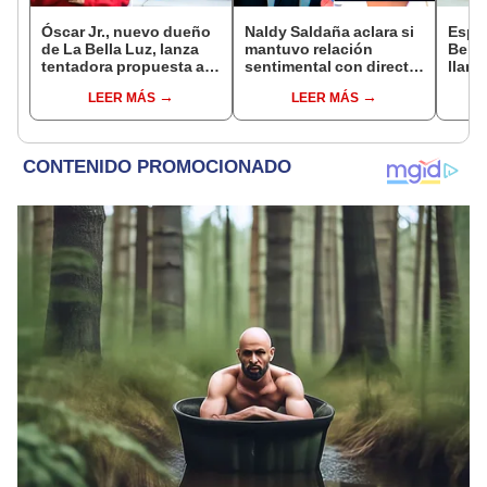
Óscar Jr., nuevo dueño
Naldy Saldaña aclara si
Espo
de La Bella Luz, lanza
mantuvo relación
Bella
tentadora propuesta a
sentimental con director
llant
Naldy Saldaña tras
de La Bella Luz tras
acoso
LEER MÁS
LEER MÁS
denuncia por
denunciarlo por
Claud
tocamientos: “Va a
tocamientos: “Me
me di
haber otro tipo de ley”
parece muy bajo”