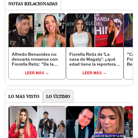
NOTAS RELACIONADAS
Alfredo Benavides no
Fiorella Retiz de 'La
"Cás
descarta romance con
casa de Magaly': ¿qué
Fiore
Fiorella Retiz: "De la
edad tiene la reportera y
Bena
amistad al amor hay un
cuál es su estatura?
curio
LEER MÁS
LEER MÁS
solo paso"
sals
LO MÁS VISTO
LO ÚLTIMO