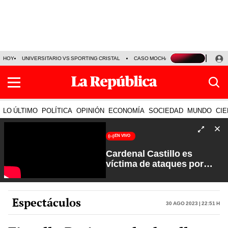
HOY
UNIVERSITARIO VS SPORTING CRISTAL
CASO MOCHASUELDOS
MIGUEL
LO ÚLTIMO
POLÍTICA
OPINIÓN
ECONOMÍA
SOCIEDAD
MUNDO
CIE
EN VIVO
Cardenal Castillo es
víctima de ataques por
sectores extremistas | La
Verdad a Fondo con Pedro
Salinas
Espectáculos
30 Ago 2023 | 22:51 h