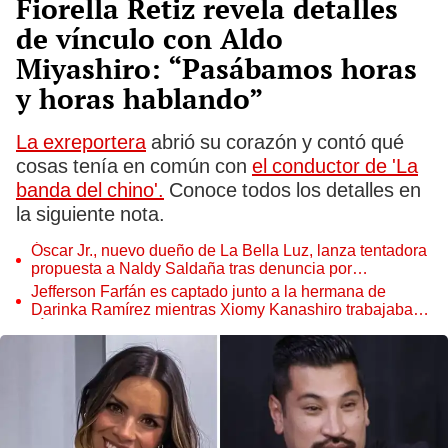
Fiorella Retiz revela detalles
de vínculo con Aldo
Miyashiro: “Pasábamos horas
y horas hablando”
La exreportera
abrió su corazón y contó qué
cosas tenía en común con
el conductor de 'La
banda del chino'.
Conoce todos los detalles en
la siguiente nota.
Óscar Jr., nuevo dueño de La Bella Luz, lanza tentadora
propuesta a Naldy Saldaña tras denuncia por
tocamientos
Jefferson Farfán es captado junto a la hermana de
Darinka Ramírez mientras Xiomy Kanashiro trabajaba:
“Él tiene sus…”