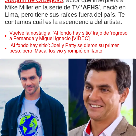
Joaquín de Orbegoso
, actor que interpreta a
Mike Miller en la serie de TV
'AFHS
', nació en
Lima, pero tiene sus raíces fuera del país. Te
contamos cuál es la ascendencia del artista.
Vuelve la nostalgia: 'Al fondo hay sitio' trajo de 'regreso'
a Fernanda y Miguel Ignacio [VIDEO]
‘Al fondo hay sitio’: Joel y Patty se dieron su primer
beso, pero ‘Maca’ los vio y rompió en llanto