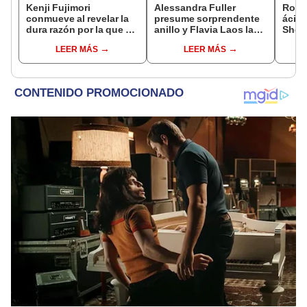
Kenji Fujimori
Alessandra Fuller
Rodr
conmueve al revelar la
presume sorprendente
ácida
dura razón por la que no
anillo y Flavia Laos la
Sheyl
tiene hijos con su
expone al revelar
cuest
LEER MÁS
LEER MÁS
esposa Erika Muñóz: "El
supuesta relación con
relac
proceso judicial"
joven extranjero: "Es
has 
'colágeno'"
marid