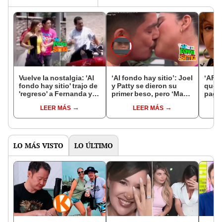
Vuelve la nostalgia: 'Al
‘Al fondo hay sitio’: Joel
‘AFHS
fondo hay sitio' trajo de
y Patty se dieron su
queda
'regreso' a Fernanda y
primer beso, pero ‘Maca’
pagar
Miguel Ignacio [VIDEO]
los vio y rompió en
humi
LEER MÁS
LEER MÁS
llanto
Fran
LO MÁS VISTO
LO ÚLTIMO