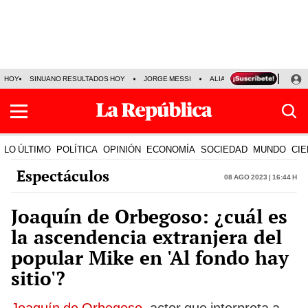
HOY
SINUANO RESULTADOS HOY
JORGE MESSI
ALIANZA LIMA VS SPORT BO
LO ÚLTIMO
POLÍTICA
OPINIÓN
ECONOMÍA
SOCIEDAD
MUNDO
CIE
Espectáculos
08 Ago 2023 | 16:44 h
Joaquín de Orbegoso: ¿cuál es
la ascendencia extranjera del
popular Mike en 'Al fondo hay
sitio'?