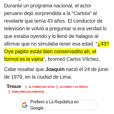
Durante un programa nacional, el actor
peruano dejó sorprendida a la “Carlota” al
revelarle que tenía 43 años. El conductor de
televisión le volvió a preguntar si era verdad lo
que estaba oyendo y lo llenó de halagos al
afirmar que no simulaba tener esa edad. “
¿43?
Oye papito estás bien conservadito ah, el
formol es la vaina
”, bromeó Carlos Vílchez.
Cabe resaltar que
Joaquín
nació el 24 de junio
de 1979, en la ciudad de Lima.
AL FONDO HAY SITIO
ACTORES Y ACTRICES
FAMILIARES DE FAMOSOS
Prefiero a La República en
Google