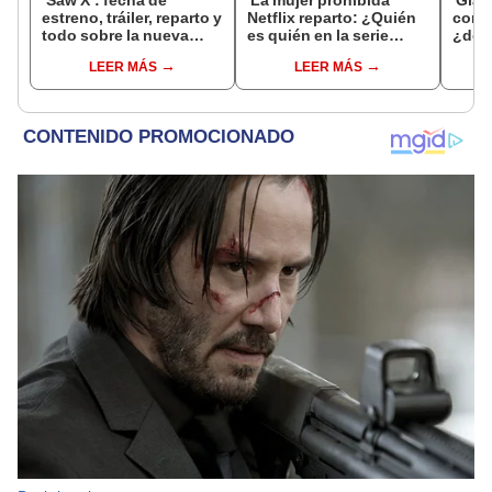
‘Saw X’: fecha de
'La mujer prohibida'
'Glad
estreno, tráiler, reparto y
Netflix reparto: ¿Quién
comp
todo sobre la nueva
es quién en la serie
¿dónd
película de la saga de
colombiana
de Ri
LEER MÁS
LEER MÁS
terror
protagonizada por
Pedro
Valerie Domínguez?
Mesc