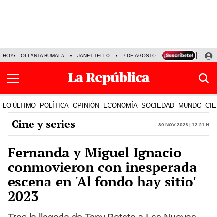
HOY
OLLANTA HUMALA
JANET TELLO
7 DE AGOSTO
TINKA RESULTADOS
LO ÚLTIMO
POLÍTICA
OPINIÓN
ECONOMÍA
SOCIEDAD
MUNDO
CIE
Cine y series
30 Nov 2023 | 12:51 h
Fernanda y Miguel Ignacio
conmovieron con inesperada
escena en 'Al fondo hay sitio'
2023