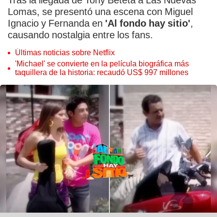
Tras la llegada de Tony Beteta a Las Nuevas
Lomas, se presentó una escena con Miguel
Ignacio y Fernanda en
'Al fondo hay sitio'
,
causando nostalgia entre los fans.
Últimas noticias sobre Netflix
'Michael' se convierte en la película biográfica más
taquillera de la historia: recaudó US$ 997 millones