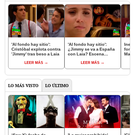
'Al fondo hay sitio':
'Al fondo hay sitio':
Inesp
Cristóbal explota contra
¿Jimmy se va a España
fondo
'Jimmy' tras beso a Laia
con Laia? Escena
Maca
anticipa el fin de su
vesti
LEER MÁS
LEER MÁS
amor con Alessia
no pi
LO MÁS VISTO
LO ÚLTIMO