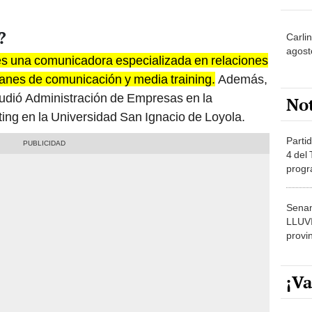
?
Carli
agost
s una comunicadora especializada en relaciones
lanes de comunicación y media training.
Además,
tudió Administración de Empresas en la
No
ting en la Universidad San Ignacio de Loyola.
Partid
4 del
progr
dónde
Senam
LLUV
provi
¡Va