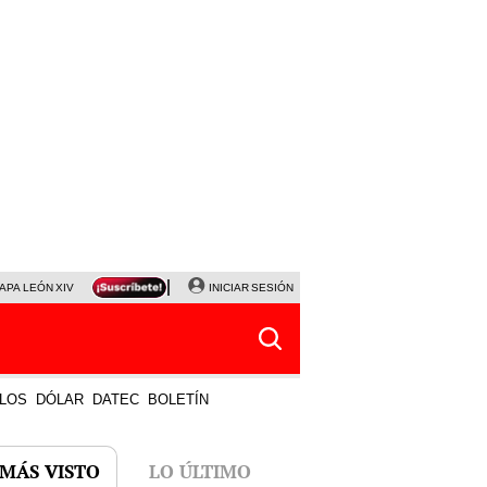
APA LEÓN XIV
NALDY SALDAÑA
INICIAR SESIÓN
LA BELLA LUZ
MAGALY MEDINA
HORÓS
LOS
DÓLAR
DATEC
BOLETÍN
 MÁS VISTO
LO ÚLTIMO