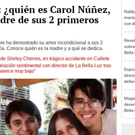
: ¿quién es Carol Núñez,
Naldy
dre de sus 2 primeros
mantu
con d
tras 
tocam
Revel
bajo”
pre ha demostrado su amor incondicional a sus 2
sobre
ría. Conoce quién es la madre y a qué se dedica.
Bella
de Shirley Cherres, en trágico accidente en Cañete
canta
“¿Vie
lación sentimental con director de La Bella Luz tras
Espos
parece muy bajo”
direct
defie
confe
con N
Maga
dos a
desen
Bella
donde
Salda
Sánc