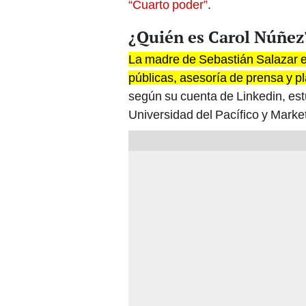
“Cuarto poder”
.
¿Quién es Carol Núñez
La madre de Sebastián Salazar e
públicas, asesoría de prensa y p
según su cuenta de Linkedin, es
Universidad del Pacífico y Marke