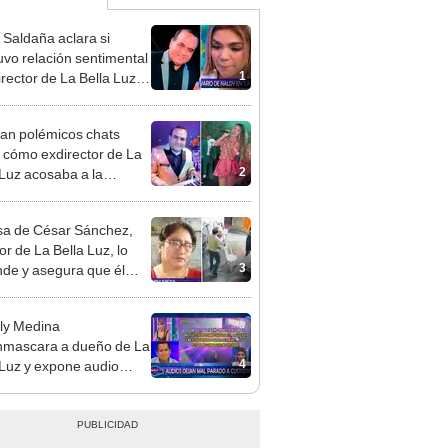
 Saldaña aclara si
vo relación sentimental
1
irector de La Bella Luz
denunciarlo por
ientos: “Me parece muy
an polémicos chats
 cómo exdirector de La
2
 Luz acosaba a la
nte Claudia Salazar:
nes?, te espero”
a de César Sánchez,
or de La Bella Luz, lo
3
nde y asegura que él
só relación clandestina
aldy Saldaña: "Hace
ly Medina
ños"
mascara a dueño de La
4
 Luz y expone audio
 le reclama a Naldy
ña por videos con César
hez