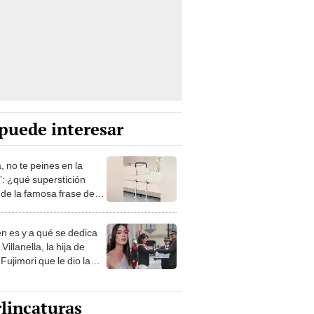
puede interesar
, no te peines en la
: ¿qué superstición
de la famosa frase de
nanitos Verdes?
n es y a qué se dedica
Villanella, la hija de
Fujimori que le dio la
 a nivel nacional?
lincaturas