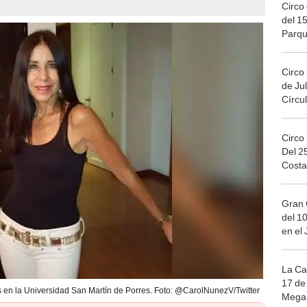
Circo 
del 15
Parqu
Migue
Circo
de Jul
Círcul
Circo
Del 2
Costa
Gran 
del 10
en el
La Ca
17 de 
en la Universidad San Martín de Porres. Foto: @CarolNunezV/Twitter
Mega 