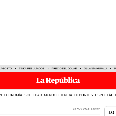
E AGOSTO
TINKA RESULTADOS
PRECIO DEL DÓLAR
OLLANTA HUMALA
P
N
ECONOMÍA
SOCIEDAD
MUNDO
CIENCIA
DEPORTES
ESPECTÁCU
19 Nov 2022 | 13:48 h
LO