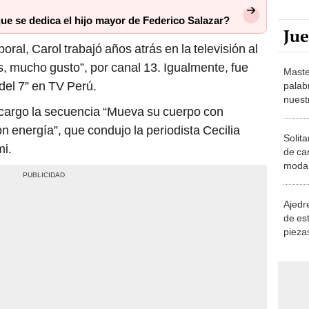
que se dedica el hijo mayor de Federico Salazar?
Ju
ral, Carol trabajó años atrás en la televisión al
s, mucho gusto”, por canal 13. Igualmente, fue
Maste
del 7” en TV Perú.
palab
nuest
 cargo la secuencia “Mueva su cuerpo con
on energía”, que condujo la periodista Cecilia
Solita
mi.
de ca
moda.
demue
Ajedre
de es
piezas
consi