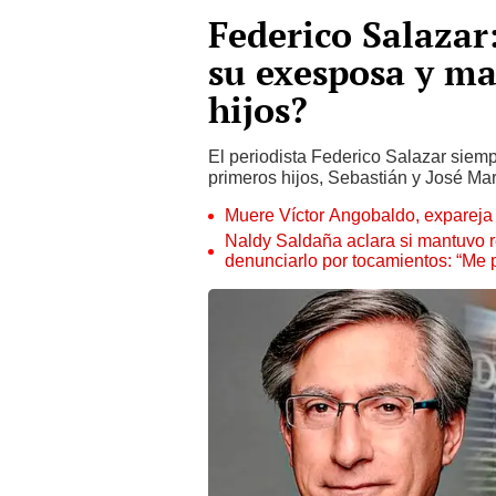
Federico Salazar
su exesposa y ma
hijos?
El periodista Federico Salazar siem
primeros hijos, Sebastián y José Ma
Muere Víctor Angobaldo, expareja 
Naldy Saldaña aclara si mantuvo re
denunciarlo por tocamientos: “Me 