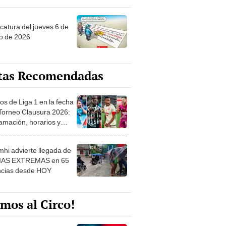
ncatura del jueves 6 de
o de 2026
tas Recomendadas
os de Liga 1 en la fecha
 Torneo Clausura 2026:
amación, horarios y
 ver
hi advierte llegada de
IAS EXTREMAS en 65
ncias desde HOY
mos al Circo!