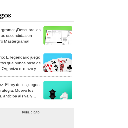
egos
rgrama: ¡Descubre las
ras escondidas en
ro Mastergrama!
rio: El legendario juego
rtas que nunca pasa de
 Organiza el mazo y
stra tu habilidad.
z: El rey de los juegos
trategia. Mueve tus
, anticipa al rival y
gue el jaque mate.