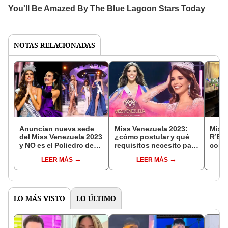
NOTAS RELACIONADAS
Anuncian nueva sede
Miss Venezuela 2023:
Miss 
del Miss Venezuela 2023
¿cómo postular y qué
R’Bon
y NO es el Poliedro de
requisitos necesito para
coron
Caracas: ¿dónde será
participar en el
la ve
LEER MÁS
LEER MÁS
este año?
certamen de belleza?
func
LO MÁS VISTO
LO ÚLTIMO