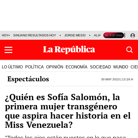
HOY
SINUANO RESULTADOS HOY
JORGE MESSI
ALIANZA LIMA VS SPORT BO
LO ÚLTIMO
POLÍTICA
OPINIÓN
ECONOMÍA
SOCIEDAD
MUNDO
CIE
Espectáculos
30 May 2023 | 13:26 h
¿Quién es Sofía Salomón, la
primera mujer transgénero
que aspira hacer historia en el
Miss Venezuela?