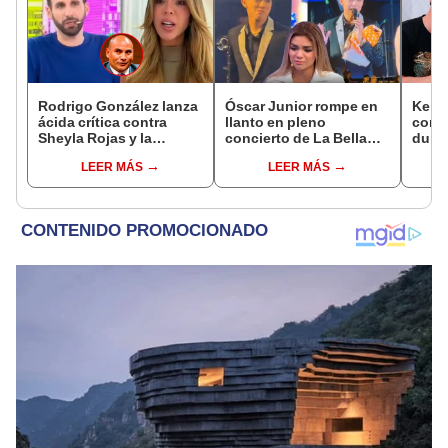
Rodrigo González lanza
Óscar Junior rompe en
Kenji
ácida crítica contra
llanto en pleno
conmu
Sheyla Rojas y la
concierto de La Bella
dura 
cuestiona por su
Luz en Tarapoto tras
tiene
LEER MÁS
LEER MÁS
relación con su hijo: "Te
denuncia de Naldy
espos
has dedicado a buscar
Saldaña
proce
marido millonario"