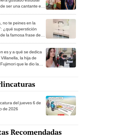
 de ser una cantante e
encer?
, no te peines en la
: ¿qué superstición
de la famosa frase de
nanitos Verdes?
n es y a qué se dedica
Villanella, la hija de
Fujimori que le dio la
 a nivel nacional?
lincaturas
ncatura del jueves 6 de
o de 2026
tas Recomendadas