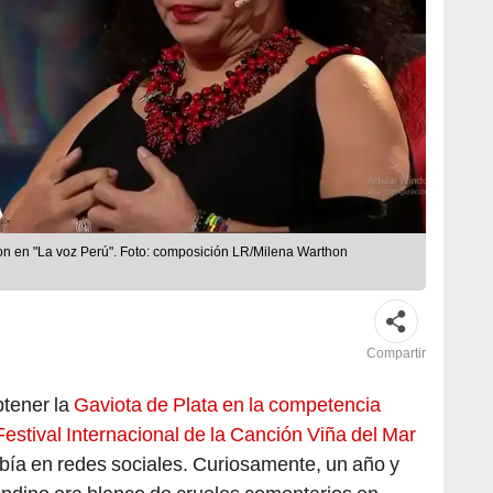
on en "La voz Perú". Foto: composición LR/Milena Warthon
Compartir
btener la
Gaviota de Plata en la competencia
 Festival Internacional de la Canción Viña del Mar
rabía en redes sociales. Curiosamente, un año y