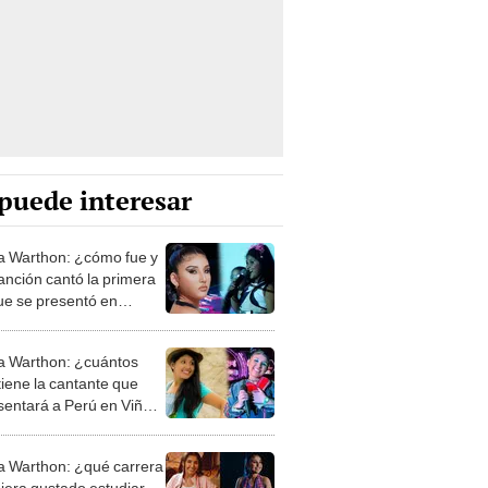
puede interesar
a Warthon: ¿cómo fue y
anción cantó la primera
ue se presentó en
co a los 8 años?
a Warthon: ¿cuántos
tiene la cantante que
sentará a Perú en Viña
ar 2023?
a Warthon: ¿qué carrera
biera gustado estudiar