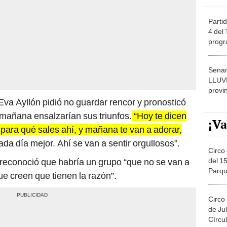
Partid
4 del
progr
dónde
Senam
LLUV
provi
va Ayllón pidió no guardar rencor y pronosticó
 mañana ensalzarían sus triunfos.
“Hoy te dicen
¡Va
 para qué sales ahí, y mañana te van a adorar,
ada día mejor. Ahí se van a sentir orgullosos”.
Circo 
del 15
én reconoció que habría un grupo “que no se van a
Parqu
que creen que tienen la razón”.
Migue
Circo
de Jul
Círcul