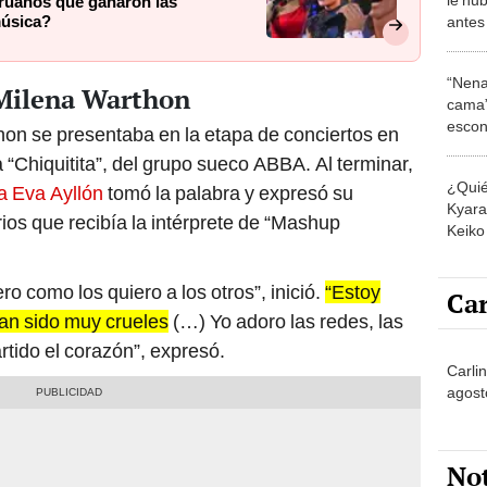
eruanos que ganaron las
música?
antes
influ
“Nena
 Milena Warthon
cama”
escon
hon se presentaba en la etapa de conciertos en
los E
 “Chiquitita”, del grupo sueco ABBA. Al terminar,
¿Quié
la Eva Ayllón
tomó la palabra y expresó su
Kyara 
ios que recibía la intérprete de “Mashup
Keiko 
contra
ro como los quiero a los otros”, inició.
“Estoy
Car
han sido muy crueles
(…) Yo adoro las redes, las
rtido el corazón”, expresó.
Carli
agost
No