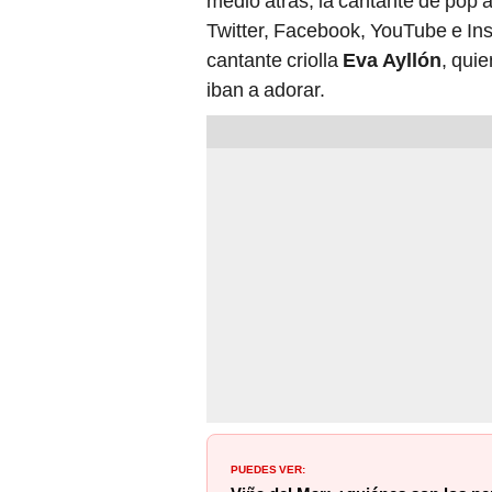
medio atrás, la cantante de pop 
Twitter, Facebook, YouTube e In
cantante criolla
Eva Ayllón
, qui
iban a adorar.
PUEDES VER: