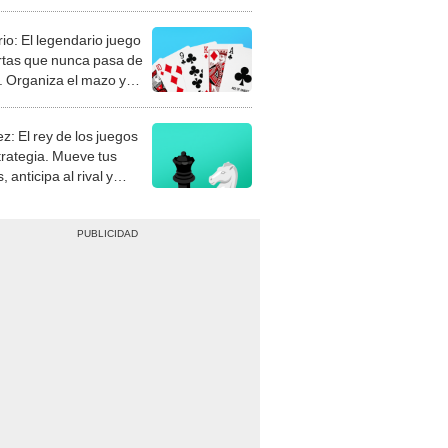
rio: El legendario juego
rtas que nunca pasa de
 Organiza el mazo y
stra tu habilidad.
z: El rey de los juegos
trategia. Mueve tus
, anticipa al rival y
gue el jaque mate.