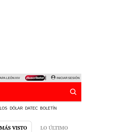
APA LEÓN XIV
NALDY SALDAÑA
INICIAR SESIÓN
LA BELLA LUZ
MAGALY MEDINA
HORÓS
LOS
DÓLAR
DATEC
BOLETÍN
 MÁS VISTO
LO ÚLTIMO