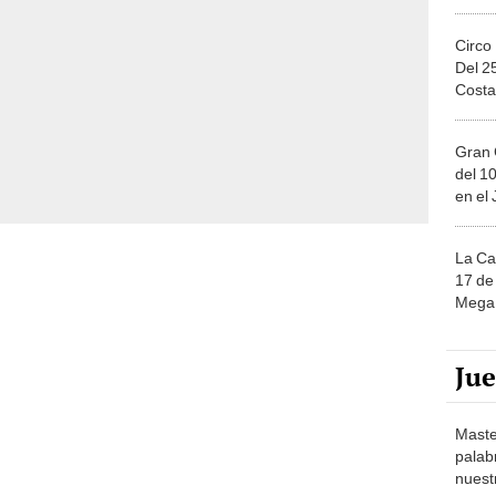
Circo
Del 2
Costa
Gran 
del 10
en el
La Ca
17 de 
Mega 
Ju
Maste
palab
nuest