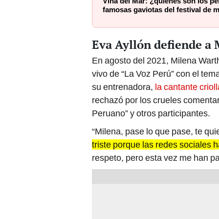
Viña del Mar: ¿quiénes son los p
famosas gaviotas del festival de 
Eva Ayllón defiende a
En agosto del 2021, Milena Wart
vivo de “La Voz Perú” con el tema
su entrenadora,
la cantante criol
rechazó por los crueles comentar
Peruano” y otros participantes.
“Milena, pase lo que pase, te quie
triste porque las redes sociales 
respeto, pero esta vez me han pa