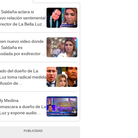
 Saldaña aclara si
vo relación sentimental
1
irector de La Bella Luz
denunciarlo por
ientos: “Me parece muy
en nuevo video donde
 Saldaña es
2
odada por exdirector de
la Luz: la agarra de la
sin su consentimiento
do del dueño de La
 Luz toma radical medida
3
ifusión de
ometedores audios en
ly Medina
mascara a dueño de La
4
 Luz y expone audio
 le reclama a Naldy
ña por videos con César
hez