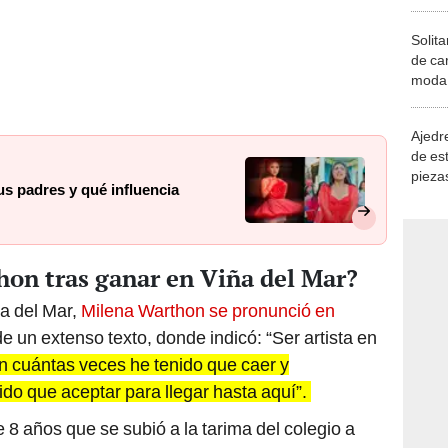
Solita
de ca
moda.
demue
Ajedre
de es
piezas
s padres y qué influencia
consi
hon tras ganar en Viña del Mar?
ña del Mar,
Milena Warthon se pronunció en
de un extenso texto, donde indicó: “Ser artista en
 cuántas veces he tenido que caer y
ido que aceptar para llegar hasta aquí”.
 8 años que se subió a la tarima del colegio a