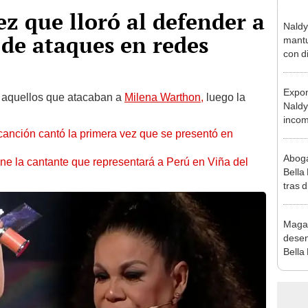
ez que lloró al defender a
Naldy
de ataques en redes
mantu
con d
tras 
tocam
Expon
bajo”
 aquellos que atacaban a
Milena Warthon,
luego la
Naldy
incom
anción cantó la primera vez que se presentó en
La Bel
mano 
Aboga
ne la cantante que representará a Perú en Viña del
Bella
tras d
compr
vivo
Maga
desen
Bella
donde
Salda
Sánc