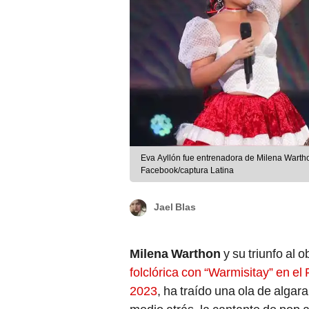
Eva Ayllón fue entrenadora de Milena Warth
Facebook/captura Latina
Jael Blas
Milena Warthon
y su triunfo al o
folclórica con “Warmisitay” en el
2023
, ha traído una ola de alga