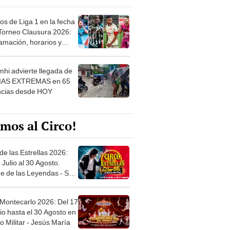
os de Liga 1 en la fecha
 Torneo Clausura 2026:
amación, horarios y
 ver
hi advierte llegada de
IAS EXTREMAS en 65
ncias desde HOY
mos al Circo!
de las Estrellas 2026:
 Julio al 30 Agosto.
e de las Leyendas - San
l
 Montecarlo 2026: Del 17
io hasta el 30 Agosto en
o Militar - Jesús María