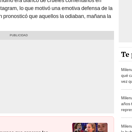
andino era blanco de crueles comentarios en
stagram, lo que motivó una emotiva defensa de la
en pronosticó que aquellos la odiaban, mañana la
Te 
Milen
qué c
vez q
públi
Milen
años 
repre
del M
Milen
le hu