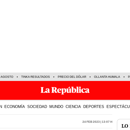
E AGOSTO
TINKA RESULTADOS
PRECIO DEL DÓLAR
OLLANTA HUMALA
P
N
ECONOMÍA
SOCIEDAD
MUNDO
CIENCIA
DEPORTES
ESPECTÁCU
24 Feb 2023 | 13:07 h
LO