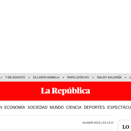
7 DE AGOSTO
OLLANTA HUMALA
PAPA LEÓN XIV
NALDY SALDAÑA
N
ECONOMÍA
SOCIEDAD
MUNDO
CIENCIA
DEPORTES
ESPECTÁCU
04 Mar 2023 | 22:13 h
LO