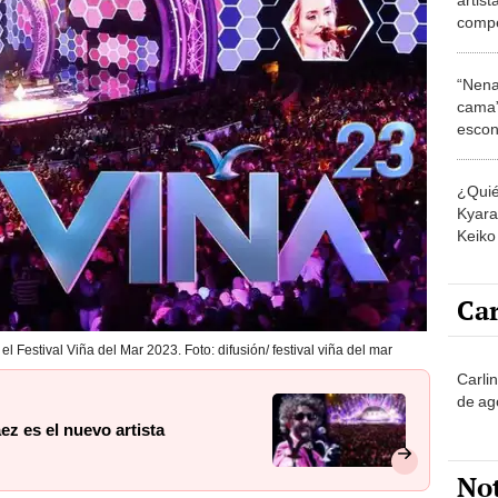
compe
es su
“Nena
cama”
escon
los E
¿Quié
Kyara 
Keiko 
contra
Car
 Festival Viña del Mar 2023. Foto: difusión/ festival viña del mar
Carli
de ag
ez es el nuevo artista
No