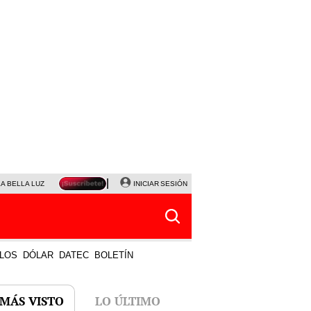
LA BELLA LUZ
MAGALY MEDINA
INICIAR SESIÓN
SINUANO RESULTADOS HOY
JANET TELLO
LOS
DÓLAR
DATEC
BOLETÍN
 MÁS VISTO
LO ÚLTIMO