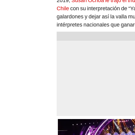
2019,
Susan Ochoa le trajo el tr
Chile
con su interpretación de “Y
galardones y dejar así la valla 
intérpretes nacionales que ganaro