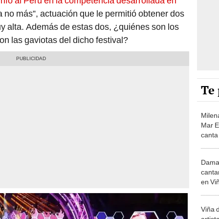
iunfo al Perú en la competencia desarrollada en
a no más”, actuación que le permitió obtener dos
muy alta. Además de estas dos, ¿quiénes son los
n las gaviotas del dicho festival?
Te 
Milen
Mar E
canta
prese
febre
Damar
canta
en Vi
"Tusu
Viña 
artist