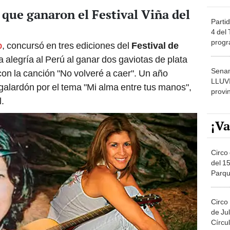
 que ganaron el Festival Viña del
Partid
4 del
progr
o
, concursó en tres ediciones del
Festival de
dónde
a alegría al Perú al ganar dos gaviotas de plata
Senam
con la canción "No volveré a caer". Un año
LLUV
 galardón por el tema "Mi alma entre tus manos",
provi
l.
¡Va
Circo 
del 15
Parqu
Migue
Circo
de Jul
Círcul