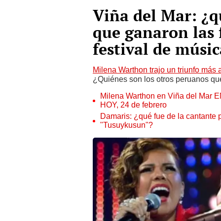
Viña del Mar: ¿q
que ganaron las 
festival de músi
Milena Warthon trajo un triunfo más 
¿Quiénes son los otros peruanos qu
Milena Warthon en Viña del Mar E
HOY, 24 de febrero
Damaris: ¿qué fue de la cantante
"Tusuykusun"?