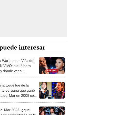
puede interesar
a Warthon en Viña del
N VIVO: a qué hora
 y dónde ver su
ntación HOY, 24 de
ro
is: ¿qué fue de la
nte peruana que ganó
ña del Mar en 2008 con
ykusun"?
del Mar 2023: ¿qué
as se presentarán en la