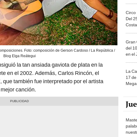
Circo
Del 2
Costa
Gran 
del 10
mposiciones. Foto: composición de Gerson Cardoso / La República /
en el
Blog Elga Reátegui
iguió la tan ansiada gaviota de plata en la
La Ca
te en el 2002. Además, Carlos Rincón, el
17 de 
que también fue interpretado por el artista
Mega 
 mejor canción.
Ju
Maste
palab
nuest