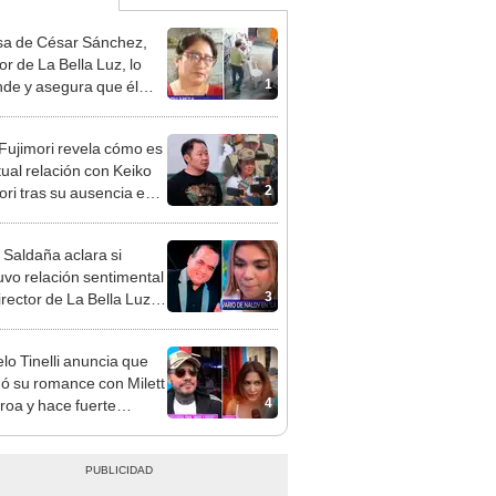
a de César Sánchez,
or de La Bella Luz, lo
1
nde y asegura que él
só relación clandestina
aldy Saldaña: "Hace
 Fujimori revela cómo es
ños"
tual relación con Keiko
2
ori tras su ausencia en
entos: "Mi familia es
 mi suegra..."
 Saldaña aclara si
vo relación sentimental
3
irector de La Bella Luz
denunciarlo por
ientos: “Me parece muy
lo Tinelli anuncia que
ó su romance con Milett
4
roa y hace fuerte
sión: “La relación nunca
sunió”