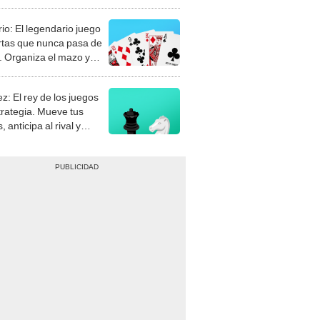
rio: El legendario juego
rtas que nunca pasa de
 Organiza el mazo y
stra tu habilidad.
z: El rey de los juegos
trategia. Mueve tus
, anticipa al rival y
gue el jaque mate.