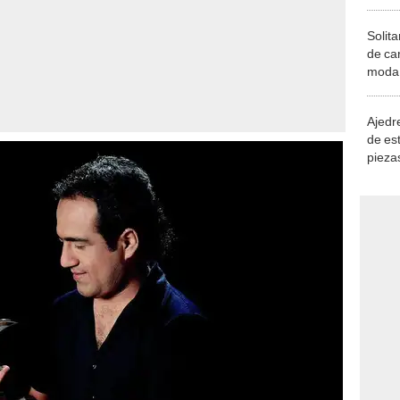
Solita
de ca
moda.
demue
Ajedre
de es
piezas
consi