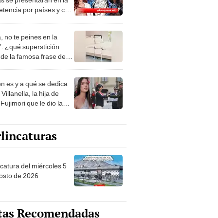
tencia por países y cuál
 repertorio?
, no te peines en la
: ¿qué superstición
de la famosa frase de
nanitos Verdes?
n es y a qué se dedica
Villanella, la hija de
Fujimori que le dio la
 a nivel nacional?
lincaturas
ncatura del miércoles 5
osto de 2026
tas Recomendadas