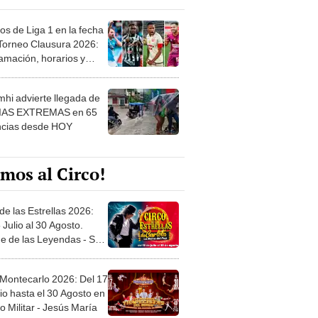
os de Liga 1 en la fecha
 Torneo Clausura 2026:
amación, horarios y
 ver
hi advierte llegada de
IAS EXTREMAS en 65
ncias desde HOY
mos al Circo!
de las Estrellas 2026:
 Julio al 30 Agosto.
e de las Leyendas - San
l
 Montecarlo 2026: Del 17
io hasta el 30 Agosto en
o Militar - Jesús María