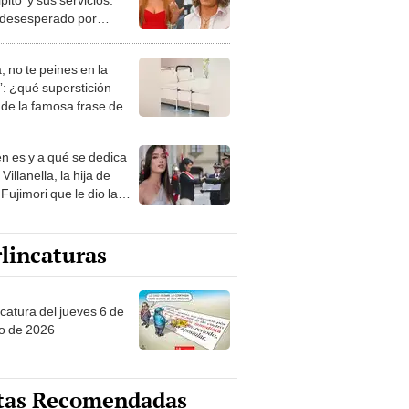
 desesperado por
o"
, no te peines en la
: ¿qué superstición
de la famosa frase de
nanitos Verdes?
n es y a qué se dedica
Villanella, la hija de
Fujimori que le dio la
 a nivel nacional?
lincaturas
ncatura del jueves 6 de
o de 2026
tas Recomendadas