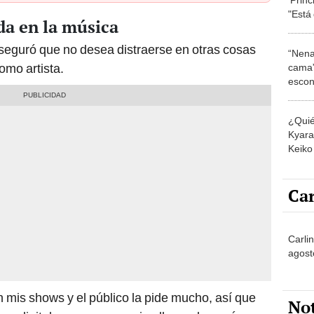
"Está
da en la música
diner
eguró que no desea distraerse en otras cosas
“Nena
omo artista.
cama”
escon
los E
¿Quié
Kyara 
Keiko 
contra
Car
Carli
agost
n mis shows y el público la pide mucho, así que
No