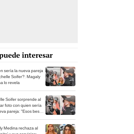
puede interesar
n sería la nueva pareja
chelle Soifer?: Magaly
a lo revela
lle Soifer sorprende al
ar foto con quien sería
eva pareja: "Esos besos
"
y Medina rechaza al
ipito' y sus servicios: