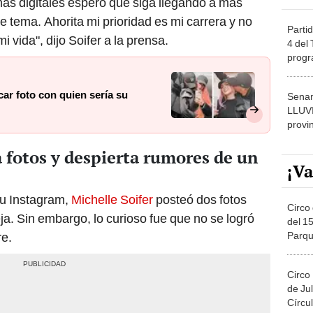
mas digitales espero que siga llegando a más
e tema. Ahorita mi prioridad es mi carrera y no
Partid
 vida", dijo Soifer a la prensa.
4 del
progr
dónde
car foto con quien sería su
Senam
LLUV
provi
a fotos y despierta rumores de un
¡Va
su Instagram,
Michelle Soifer
posteó dos fotos
Circo 
ja. Sin embargo, lo curioso fue que no se logró
del 15
Parqu
re.
Migue
Circo
de Jul
Círcul