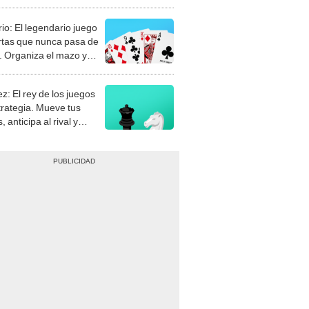
rio: El legendario juego
rtas que nunca pasa de
 Organiza el mazo y
stra tu habilidad.
z: El rey de los juegos
trategia. Mueve tus
, anticipa al rival y
gue el jaque mate.