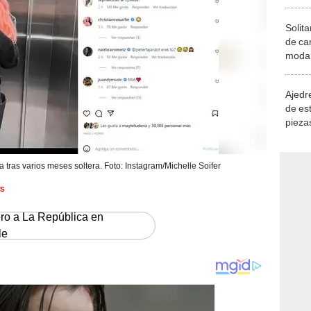
Solita
de ca
moda.
demue
Ajedre
de es
piezas
consi
a tras varios meses soltera. Foto: Instagram/Michelle Soifer
ES
ero a La República en
le