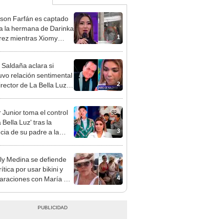
rson Farfán es captado
 a la hermana de Darinka
1
ez mientras Xiomy
hiro trabajaba: “Él tiene
”
 Saldaña aclara si
vo relación sentimental
2
irector de La Bella Luz
denunciarlo por
ientos: “Me parece muy
 Junior toma el control
 Bella Luz' tras la
3
cia de su padre a la
sta por caso Naldy
aña
y Medina se defiende
rítica por usar bikini y
4
raciones con María Pía
lo: ¿Debo ir a la playa
oncho?"