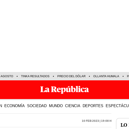
E AGOSTO
TINKA RESULTADOS
PRECIO DEL DÓLAR
OLLANTA HUMALA
P
N
ECONOMÍA
SOCIEDAD
MUNDO
CIENCIA
DEPORTES
ESPECTÁCU
10 Feb 2023 | 19:08 h
LO