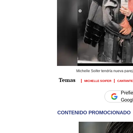
Michelle Soifer tendría nueva parej
MICHELLE SOIFER
CANTANT
Prefi
Goog