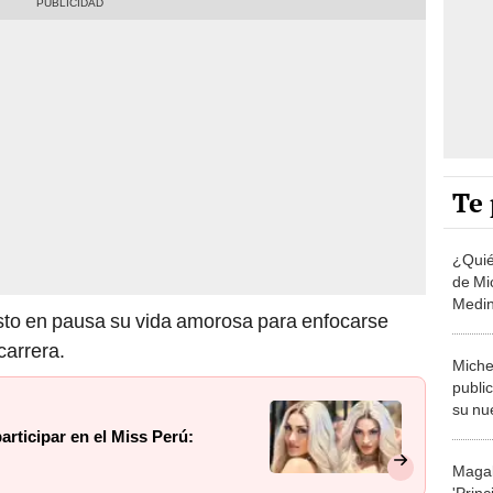
Te 
¿Quié
de Mi
Medin
sto en pausa su vida amorosa para enfocarse
carrera.
Miche
public
su nu
tuyos
articipar en el Miss Perú:
Magal
'Princ