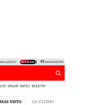
APA LEÓN XIV
NALDY SALDAÑA
INICIAR SESIÓN
LA BELLA LUZ
MAGALY MEDINA
HORÓS
LOS
DÓLAR
DATEC
BOLETÍN
 MÁS VISTO
LO ÚLTIMO