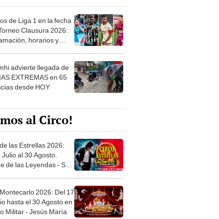
os de Liga 1 en la fecha
 Torneo Clausura 2026:
amación, horarios y
 ver
hi advierte llegada de
IAS EXTREMAS en 65
ncias desde HOY
mos al Circo!
de las Estrellas 2026:
 Julio al 30 Agosto.
e de las Leyendas - San
l
 Montecarlo 2026: Del 17
io hasta el 30 Agosto en
o Militar - Jesús María