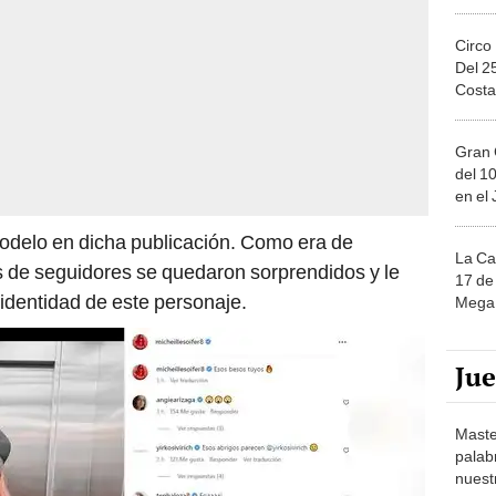
Circo
Del 2
Costa
Gran 
del 10
en el
modelo en dicha publicación. Como era de
La Ca
s de seguidores se quedaron sorprendidos y le
17 de 
 identidad de este personaje.
Mega 
Ju
Maste
palab
nuest