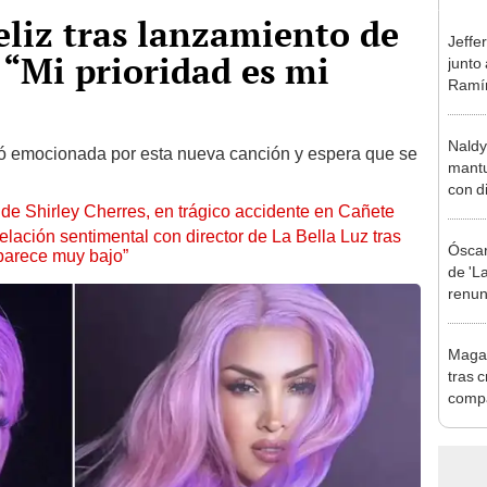
eliz tras lanzamiento de
Jeffe
“Mi prioridad es mi
junto
Ramír
Kanas
sus…
Naldy
ró emocionada por esta nueva canción y espera que se
mantu
con d
de Shirley Cherres, en trágico accidente en Cañete
tras 
tocam
lación sentimental con director de La Bella Luz tras
Óscar
bajo”
parece muy bajo”
de 'La
renun
orque
Sald
Magal
tras c
compa
Copel
con p