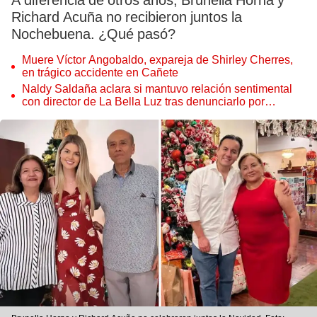
A diferencia de otros años, Brunella Horna y
Richard Acuña no recibieron juntos la
Nochebuena. ¿Qué pasó?
Muere Víctor Angobaldo, expareja de Shirley Cherres,
en trágico accidente en Cañete
Naldy Saldaña aclara si mantuvo relación sentimental
con director de La Bella Luz tras denunciarlo por
tocamientos: “Me parece muy bajo”