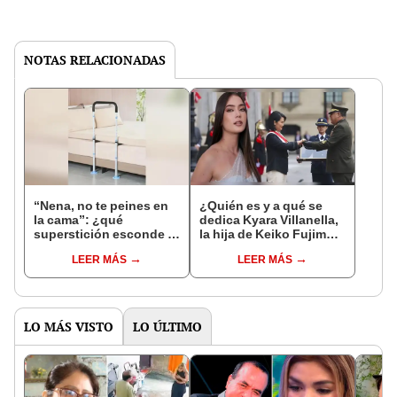
NOTAS RELACIONADAS
“Nena, no te peines en
¿Quién es y a qué se
la cama”: ¿qué
dedica Kyara Villanella,
superstición esconde la
la hija de Keiko Fujimori
famosa frase de los
que le dio la contra a
LEER MÁS
LEER MÁS
Enanitos Verdes?
nivel nacional?
LO MÁS VISTO
LO ÚLTIMO