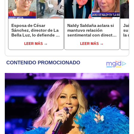
Esposa de César
Naldy Saldaña aclara si
Jaime
Sánchez, director de La
mantuvo relación
su h
Bella Luz, lo defiende y
sentimental con director
la qu
asegura que él confesó
de La Bella Luz tras
la fo
LEER MÁS
LEER MÁS
relación clandestina
denunciarlo por
denun
con Naldy Saldaña:
tocamientos: “Me
más"
"Hace dos años"
parece muy bajo”