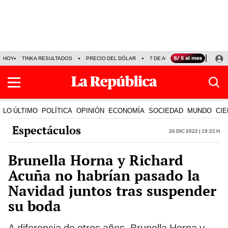
HOY
TINKA RESULTADOS
PRECIO DEL DÓLAR
7 DE AGOSTO
OLLANTA H
LO ÚLTIMO
POLÍTICA
OPINIÓN
ECONOMÍA
SOCIEDAD
MUNDO
CIE
Espectáculos
26 Dic 2022 | 19:22 h
Brunella Horna y Richard
Acuña no habrían pasado la
Navidad juntos tras suspender
su boda