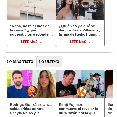
“Nena, no te peines en
¿Quién es y a qué se
la cama”: ¿qué
dedica Kyara Villanella,
superstición esconde la
la hija de Keiko Fujimori
famosa frase de los
que le dio la contra a
LEER MÁS
LEER MÁS
Enanitos Verdes?
nivel nacional?
LO MÁS VISTO
LO ÚLTIMO
Rodrigo González lanza
Kenji Fujimori
Exes
ácida crítica contra
conmueve al revelar la
de La
Sheyla Rojas y la
dura razón por la que no
de su
cuestiona por su
tiene hijos con su
con 