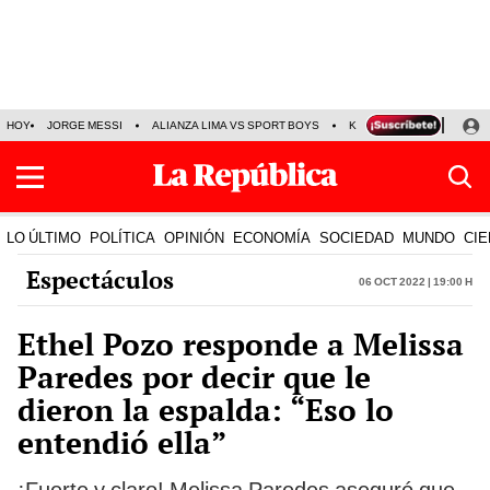
HOY
JORGE MESSI
ALIANZA LIMA VS SPORT BOYS
KENJI FUJIMORI
PRE
LO ÚLTIMO
POLÍTICA
OPINIÓN
ECONOMÍA
SOCIEDAD
MUNDO
CIE
Espectáculos
06 Oct 2022 | 19:00 h
Ethel Pozo responde a Melissa
Paredes por decir que le
dieron la espalda: “Eso lo
entendió ella”