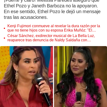
¡Fuerte y claro! Melissa Paredes aseguró que
Ethel Pozo y Janeth Barboza no la apoyaron.
En ese sentido, Ethel Pozo le dejó un mensaje
tras las acusaciones.
Kenji Fujimori conmueve al revelar la dura razón por la
que no tiene hijos con su esposa Erika Muñóz: "El
proceso judicial"
César Sánchez, exdirector musical de La Bella Luz,
reaparece tras denuncia de Naldy Saldaña con
polémico pedido