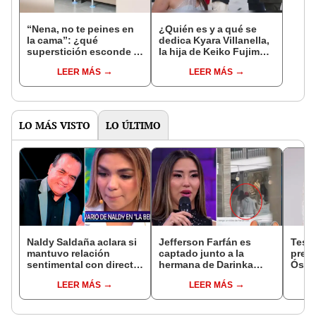
“Nena, no te peines en
¿Quién es y a qué se
la cama”: ¿qué
dedica Kyara Villanella,
superstición esconde la
la hija de Keiko Fujimori
famosa frase de los
que le dio la contra a
LEER MÁS
LEER MÁS
Enanitos Verdes?
nivel nacional?
LO MÁS VISTO
LO ÚLTIMO
Naldy Saldaña aclara si
Jefferson Farfán es
Test
mantuvo relación
captado junto a la
presu
sentimental con director
hermana de Darinka
Óscar
de La Bella Luz tras
Ramírez mientras Xiomy
dueño
LEER MÁS
LEER MÁS
denunciarlo por
Kanashiro trabajaba: “Él
"Humi
tocamientos: “Me
tiene sus…”
parece muy bajo”