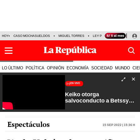
HOY
CASO MOCHASUELDOS
MIGUEL TORRES
LEY PULPÍN
PRECIO DEL
LO ÚLTIMO
POLÍTICA
OPINIÓN
ECONOMÍA
SOCIEDAD
MUNDO
CIE
EN VIVO
Keiko otorga
salvoconducto a Betssy
Chávez y renuevan
Petroperú | Sin Guion con
Rosa María Palacios
Espectáculos
15 Sep 2022 | 15:36 h