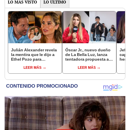
LO MÁS VISTO
LO ÚLTIMO
Julián Alexander revela
Óscar Jr., nuevo dueño
Jeffe
la mentira que le dijo a
de La Bella Luz, lanza
capta
Ethel Pozo para
tentadora propuesta a
herm
conquistarla: “Si no, no
Naldy Saldaña tras
Ramí
LEER MÁS
LEER MÁS
hubiéramos salido”
denuncia por
Kanas
tocamientos: “Va a
tien
haber otro tipo de ley”