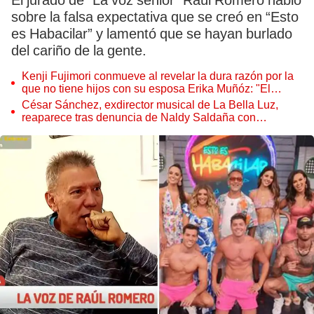
El jurado de “La voz senior” Raúl Romero habló
sobre la falsa expectativa que se creó en “Esto
es Habacilar” y lamentó que se hayan burlado
del cariño de la gente.
Kenji Fujimori conmueve al revelar la dura razón por la
que no tiene hijos con su esposa Erika Muñóz: "El
proceso judicial"
César Sánchez, exdirector musical de La Bella Luz,
reaparece tras denuncia de Naldy Saldaña con
polémico pedido