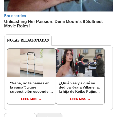
NOTAS RELACIONADAS
“Nena, no te peines en
¿Quién es y a qué se
la cama”: ¿qué
dedica Kyara Villanella,
superstición esconde la
la hija de Keiko Fujimori
famosa frase de los
que le dio la contra a
LEER MÁS
LEER MÁS
Enanitos Verdes?
nivel nacional?