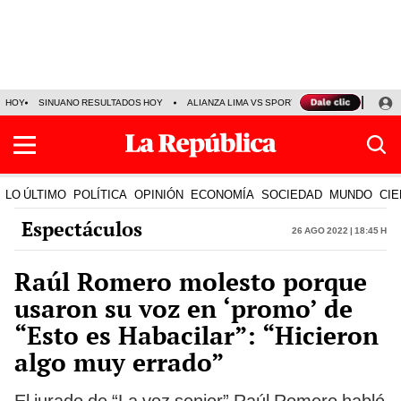
HOY
SINUANO RESULTADOS HOY
ALIANZA LIMA VS SPORT BOYS
JORGE MES
LO ÚLTIMO
POLÍTICA
OPINIÓN
ECONOMÍA
SOCIEDAD
MUNDO
CIE
Espectáculos
26 Ago 2022 | 18:45 h
Raúl Romero molesto porque
usaron su voz en ‘promo’ de
“Esto es Habacilar”: “Hicieron
algo muy errado”