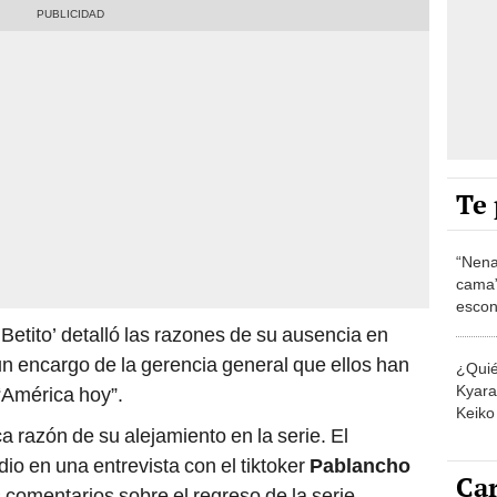
Te 
“Nena
cama”
escon
los E
Betito’ detalló las razones de su ausencia en
un encargo de la gerencia general que ellos han
¿Quié
Kyara 
 “América hoy”.
Keiko 
ca razón de su alejamiento en la serie. El
contra
dio en una entrevista con el tiktoker
Pablancho
Car
 comentarios sobre el regreso de la serie.