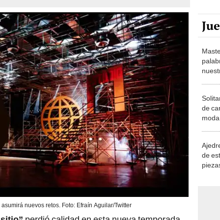
Ju
Maste
palab
nuest
Solita
de ca
moda.
demue
Ajedre
de es
piezas
consi
e asumirá nuevos retos. Foto: Efraín Aguilar/Twitter
sitio”
perdió calidad en esta nueva temporada,