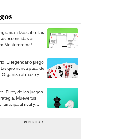
egos
rgrama: ¡Descubre las
ras escondidas en
ro Mastergrama!
rio: El legendario juego
rtas que nunca pasa de
 Organiza el mazo y
stra tu habilidad.
z: El rey de los juegos
trategia. Mueve tus
, anticipa al rival y
gue el jaque mate.