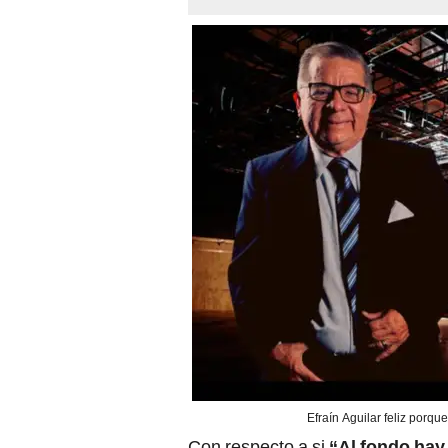
Efraín Aguilar feliz porqu
Con respecto a si
“Al fondo hay 