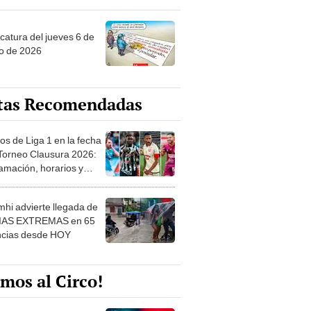
ncatura del jueves 6 de
o de 2026
tas Recomendadas
os de Liga 1 en la fecha
 Torneo Clausura 2026:
amación, horarios y
 ver
hi advierte llegada de
IAS EXTREMAS en 65
ncias desde HOY
mos al Circo!