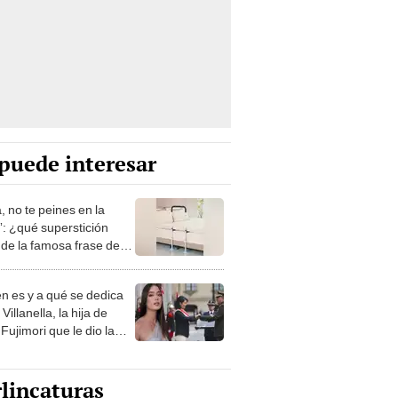
puede interesar
, no te peines en la
: ¿qué superstición
de la famosa frase de
nanitos Verdes?
n es y a qué se dedica
Villanella, la hija de
Fujimori que le dio la
 a nivel nacional?
lincaturas