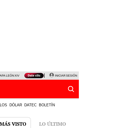
APA LEÓN XIV
NALDY SALDAÑA
INICIAR SESIÓN
LA BELLA LUZ
MAGALY MEDINA
HORÓS
LOS
DÓLAR
DATEC
BOLETÍN
 MÁS VISTO
LO ÚLTIMO