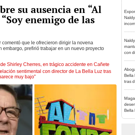
obre su ausencia en “Al
Expon
: “Soy enemigo de las
Naldy
incom
La Bel
mano 
Naldy
 comentó que le ofrecieron dirigir la novena
mantu
in embargo, prefirió trabajar en un nuevo proyecto
con d
tras 
de Shirley Cherres, en trágico accidente en Cañete
tocam
Aboga
bajo”
lación sentimental con director de La Bella Luz tras
Bella
parece muy bajo”
tras d
compr
vivo
Maga
desen
Bella
donde
Salda
Sánc