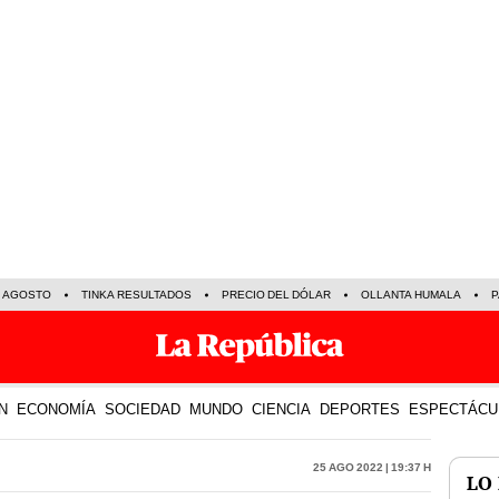
E AGOSTO
TINKA RESULTADOS
PRECIO DEL DÓLAR
OLLANTA HUMALA
P
N
ECONOMÍA
SOCIEDAD
MUNDO
CIENCIA
DEPORTES
ESPECTÁCU
25 Ago 2022 | 19:37 h
LO