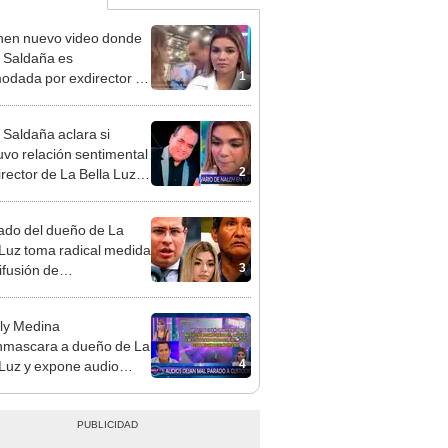
en nuevo video donde
 Saldaña es
1
odada por exdirector de
la Luz: la agarra de la
sin su consentimiento
 Saldaña aclara si
vo relación sentimental
2
irector de La Bella Luz
denunciarlo por
ientos: “Me parece muy
do del dueño de La
 Luz toma radical medida
3
ifusión de
ometedores audios en
ly Medina
mascara a dueño de La
4
 Luz y expone audio
 le reclama a Naldy
ña por videos con César
hez