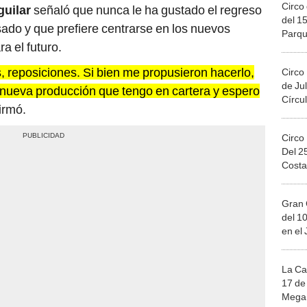
Circo 
guilar
señaló que nunca le ha gustado el regreso
del 15
ado y que prefiere centrarse en los nuevos
Parqu
a el futuro.
Migue
, reposiciones. Si bien me propusieron hacerlo,
Circo
de Jul
 nueva producción que tengo en cartera y espero
Círcul
irmó.
Circo
Del 2
Costa
Gran 
del 10
en el
La Ca
17 de 
Mega 