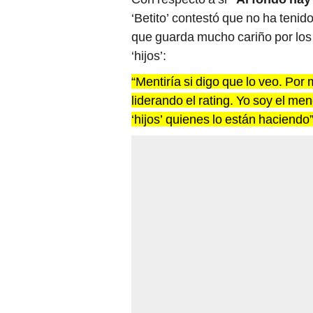
‘Betito’ contestó que no ha tenid
que guarda mucho cariño por los
‘hijos’:
“Mentiría si digo que lo veo. Po
liderando el rating. Yo soy el men
‘hijos’ quienes lo están haciendo”