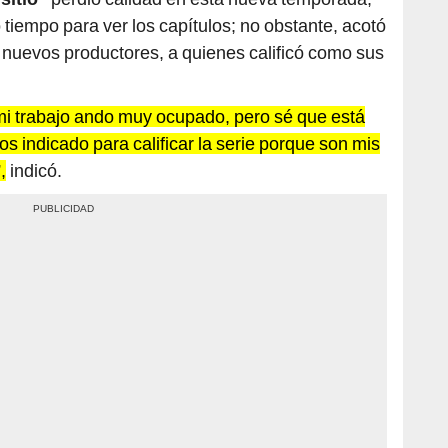
o tiempo para ver los capítulos; no obstante, acotó
 nuevos productores, a quienes calificó como sus
r mi trabajo ando muy ocupado, pero sé que está
os indicado para calificar la serie porque son mis
,
indicó.