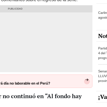
Carli
agost
No
Partid
4 del
progr
dónde
Senam
LLUV
provi
á día no laborable en el Perú?
r no continuó en “Al fondo hay
¡Va