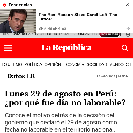
HOY
UNIVERSITARIO VS SPORTING CRISTAL
SINUANO RESULTADOS HOY
CA
LO ÚLTIMO
POLÍTICA
OPINIÓN
ECONOMÍA
SOCIEDAD
MUNDO
CIE
Datos LR
30 Ago 2022 | 16:50 h
Lunes 29 de agosto en Perú:
¿por qué fue día no laborable?
Conoce el motivo detrás de la decisión del
gobierno que declaró el 29 de agosto como
fecha no laborable en el territorio nacional.