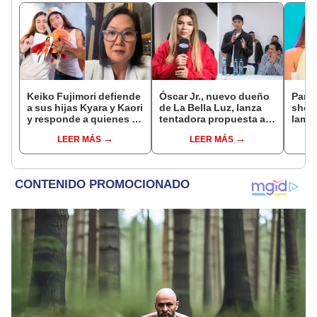
Keiko Fujimori defiende
Óscar Jr., nuevo dueño
Pame
a sus hijas Kyara y Kaori
de La Bella Luz, lanza
shock
y responde a quienes la
tentadora propuesta a
lame
llaman ‘suegra’ en vivo:
Naldy Saldaña tras
que 
LEER MÁS
LEER MÁS
“No pueden decirme”
denuncia por
de La
tocamientos: “Va a
el día
haber otro tipo de ley”