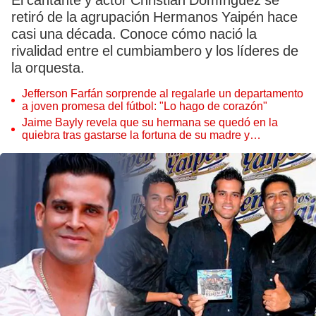
El cantante y actor Christian Domínguez se
retiró de la agrupación Hermanos Yaipén hace
casi una década. Conoce cómo nació la
rivalidad entre el cumbiambero y los líderes de
la orquesta.
Jefferson Farfán sorprende al regalarle un departamento
a joven promesa del fútbol: "Lo hago de corazón"
Jaime Bayly revela que su hermana se quedó en la
quiebra tras gastarse la fortuna de su madre y
denunciarla: "Pedía más"