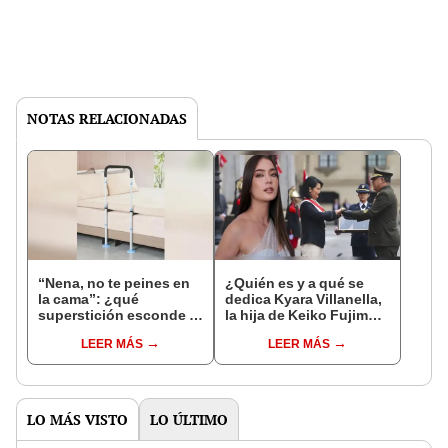
NOTAS RELACIONADAS
“Nena, no te peines en
¿Quién es y a qué se
la cama”: ¿qué
dedica Kyara Villanella,
superstición esconde la
la hija de Keiko Fujimori
famosa frase de los
que le dio la contra a
LEER MÁS
LEER MÁS
Enanitos Verdes?
nivel nacional?
LO MÁS VISTO
LO ÚLTIMO