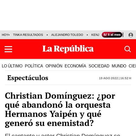
HOY
TINKA RESULTADOS
ALEJANDRO TOLEDO
KENJI FUJIMORI
PRECIO
LO ÚLTIMO
POLÍTICA
OPINIÓN
ECONOMÍA
SOCIEDAD
MUNDO
CIE
Espectáculos
19 Ago 2022 | 16:52 h
Christian Domínguez: ¿por
qué abandonó la orquesta
Hermanos Yaipén y qué
generó su enemistad?