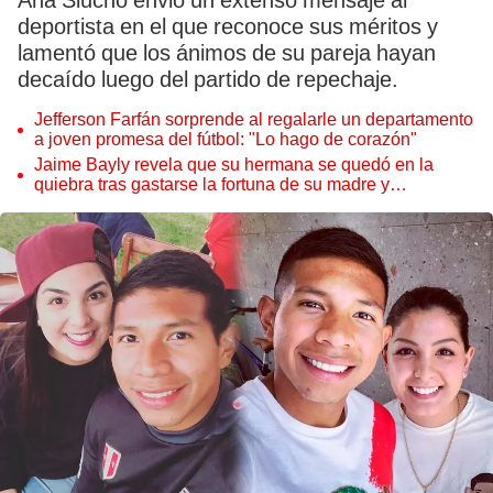
Ana Siucho envió un extenso mensaje al
deportista en el que reconoce sus méritos y
lamentó que los ánimos de su pareja hayan
decaído luego del partido de repechaje.
Jefferson Farfán sorprende al regalarle un departamento
a joven promesa del fútbol: "Lo hago de corazón"
Jaime Bayly revela que su hermana se quedó en la
quiebra tras gastarse la fortuna de su madre y
denunciarla: "Pedía más"