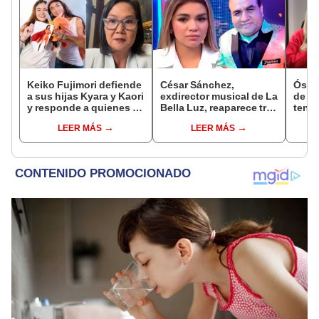
Keiko Fujimori defiende
César Sánchez,
Óscar
a sus hijas Kyara y Kaori
exdirector musical de La
de La
y responde a quienes la
Bella Luz, reaparece tras
tenta
llaman ‘suegra’ en vivo:
denuncia de Naldy
Naldy
LEER MÁS
LEER MÁS
“No pueden decirme”
Saldaña con polémico
denu
pedido: "Pido respetar
tocam
la presunción de
haber
inocencia"