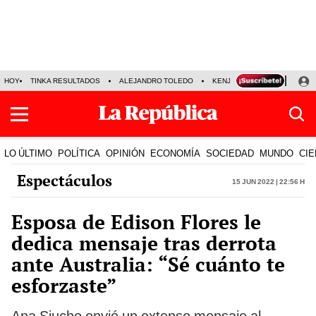
HOY
TINKA RESULTADOS
ALEJANDRO TOLEDO
KENJI FUJIMORI
PRECIO
LO ÚLTIMO
POLÍTICA
OPINIÓN
ECONOMÍA
SOCIEDAD
MUNDO
CIE
Espectáculos
15 Jun 2022 | 22:56 h
Esposa de Edison Flores le
dedica mensaje tras derrota
ante Australia: “Sé cuánto te
esforzaste”