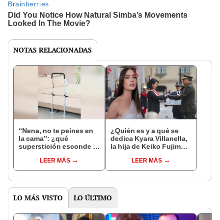
NOTAS RELACIONADAS
“Nena, no te peines en
¿Quién es y a qué se
la cama”: ¿qué
dedica Kyara Villanella,
superstición esconde la
la hija de Keiko Fujimori
famosa frase de los
que le dio la contra a
LEER MÁS
LEER MÁS
Enanitos Verdes?
nivel nacional?
LO MÁS VISTO
LO ÚLTIMO