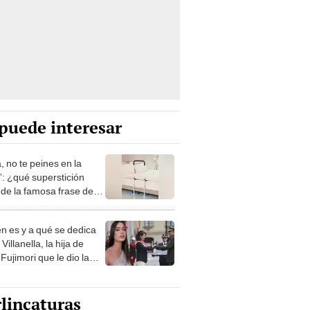
puede interesar
, no te peines en la
: ¿qué superstición
de la famosa frase de
nanitos Verdes?
n es y a qué se dedica
Villanella, la hija de
Fujimori que le dio la
 a nivel nacional?
lincaturas