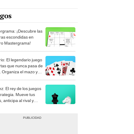
egos
rgrama: ¡Descubre las
ras escondidas en
ro Mastergrama!
rio: El legendario juego
rtas que nunca pasa de
 Organiza el mazo y
stra tu habilidad.
z: El rey de los juegos
trategia. Mueve tus
, anticipa al rival y
gue el jaque mate.