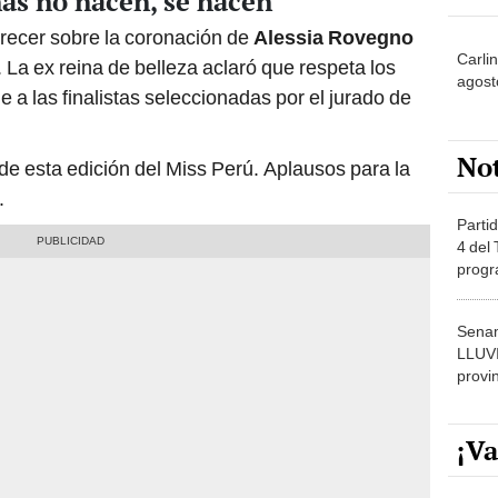
nas no nacen, se hacen”
arecer sobre la coronación de
Alessia Rovegno
Carli
. La ex reina de belleza aclaró que respeta los
agost
 a las finalistas seleccionadas por el jurado de
No
de esta edición del Miss Perú. Aplausos para la
.
Partid
4 del
progr
dónde
Senam
LLUV
provi
¡Va