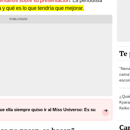
mentarios sobre su presentación
. La periodista
a y qué es lo que tendría que mejorar.
Te 
“Nena
cama”
escon
los E
¿Quié
Kyara 
Keiko 
e ella siempre quiso ir al Miss Universo: Es su
contra
Car