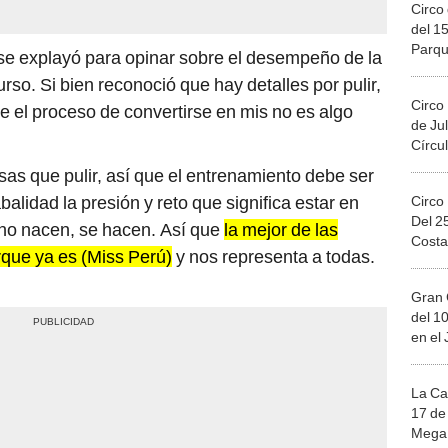
Circo 
del 15
Parqu
 se explayó para opinar sobre el desempeño de la
Migue
so. Si bien reconoció que hay detalles por pulir,
Circo
e el proceso de convertirse en mis no es algo
de Jul
Círcul
as que pulir, así que el entrenamiento debe ser
alidad la presión y reto que significa estar en
Circo
Del 2
no nacen, se hacen. Así que
la mejor de las
Costa
rque ya es (Miss Perú)
y nos representa a todas.
Gran 
del 10
en el
La Ca
17 de 
Mega 