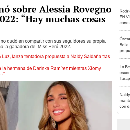
inó sobre Alessia Rovegno
Rodri
2022: “Hay muchas cosas
EN VI
condu
culpó
denun
Óscar
Sánc
a no dudó en compartir con sus seguidores su propia
Bella
o la ganadora del Miss Perú 2022.
propu
a Luz, lanza tentadora propuesta a Naldy Saldaña tras
tras 
tocam
La Be
tipo d
 a la hermana de Darinka Ramírez mientras Xiomy
escen
s…”
Tarap
de Ós
Naldy
mantu
con d
tras 
tocam
bajo”