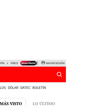
LPÍN
PRECIO DEL DÓLAR
CORTE DE LUZ
INICIAR SESIÓN
VIERNES 7 DE AGOSTO
ALBER
LOS
DÓLAR
DATEC
BOLETÍN
 MÁS VISTO
LO ÚLTIMO