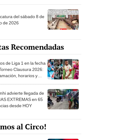
ncatura del sábado 8 de
o de 2026
tas Recomendadas
os de Liga 1 en la fecha
 Torneo Clausura 2026:
amación, horarios y
 ver
hi advierte llegada de
IAS EXTREMAS en 65
ncias desde HOY
mos al Circo!