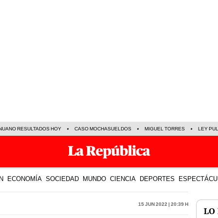
NUANO RESULTADOS HOY
CASO MOCHASUELDOS
MIGUEL TORRES
LEY PU
N
ECONOMÍA
SOCIEDAD
MUNDO
CIENCIA
DEPORTES
ESPECTÁCU
15 Jun 2022 | 20:39 h
LO