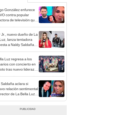
go González enfurece
VO contra popular
1
ctora de televisión que
 a Naldy Saldaña por
cia contra César
 Jr., nuevo dueño de La
hez
 Luz, lanza tentadora
2
esta a Naldy Saldaña
denuncia por
ientos: “Va a haber otro
lla Luz regresa a los
e ley”
arios con concierto en
3
oto tras nuevo liderazgo
car Junior
 Saldaña aclara si
vo relación sentimental
4
irector de La Bella Luz
denunciarlo por
ientos: “Me parece muy