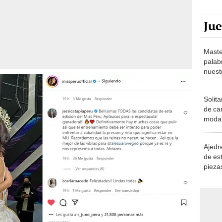
Ju
Maste
palab
nuest
Solita
de ca
moda.
demue
Ajedre
de es
piezas
consi