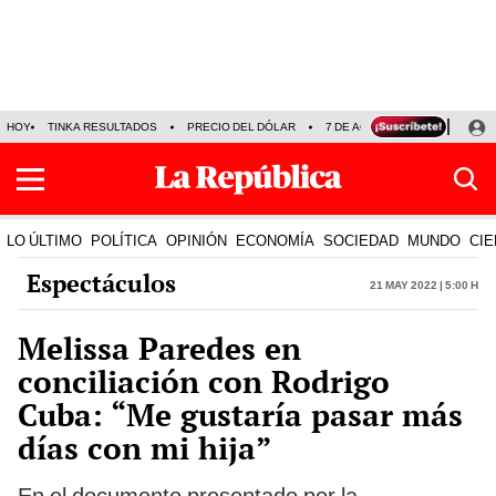
HOY
TINKA RESULTADOS
PRECIO DEL DÓLAR
7 DE AGOSTO
OLLANTA H
LO ÚLTIMO
POLÍTICA
OPINIÓN
ECONOMÍA
SOCIEDAD
MUNDO
CIE
Espectáculos
21 May 2022 | 5:00 h
Melissa Paredes en
conciliación con Rodrigo
Cuba: “Me gustaría pasar más
días con mi hija”