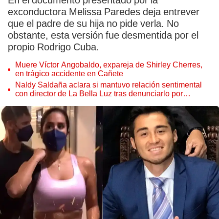
En el documento presentado por la
exconductora Melissa Paredes deja entrever
que el padre de su hija no pide verla. No
obstante, esta versión fue desmentida por el
propio Rodrigo Cuba.
Muere Víctor Angobaldo, expareja de Shirley Cherres,
en trágico accidente en Cañete
Naldy Saldaña aclara si mantuvo relación sentimental
con director de La Bella Luz tras denunciarlo por
tocamientos: “Me parece muy bajo”