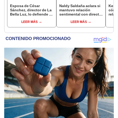
Esposa de César
Naldy Saldaña aclara si
Kenji
Sánchez, director de La
mantuvo relación
cómo 
Bella Luz, lo defiende y
sentimental con director
relac
asegura que él confesó
de La Bella Luz tras
Fujim
LEER MÁS
LEER MÁS
relación clandestina
denunciarlo por
ausen
con Naldy Saldaña:
tocamientos: “Me
event
"Hace dos años"
parece muy bajo”
Érika