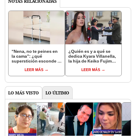
NOTAS RELACIONADAS
“Nena, no te peines en
¿Quién es y a qué se
la cama”: ¿qué
dedica Kyara Villanella,
superstición esconde la
la hija de Keiko Fujimori
famosa frase de los
que le dio la contra a
LEER MÁS
LEER MÁS
Enanitos Verdes?
nivel nacional?
LO MÁS VISTO
LO ÚLTIMO