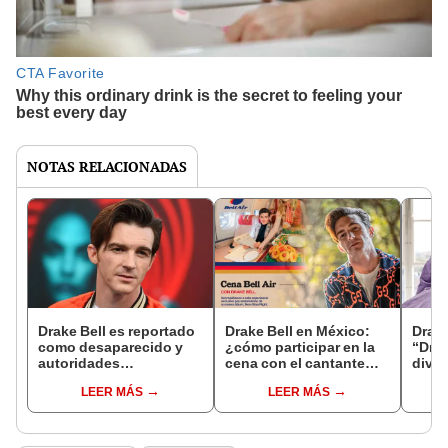
NOTAS RELACIONADAS
Drake Bell es reportado
Drake Bell en México:
Drake
como desaparecido y
¿cómo participar en la
“Drak
autoridades
cena con el cantante
divor
estadounidenses temen
estadounidense?
Jane
LEER MÁS
LEER MÁS
por su seguridad