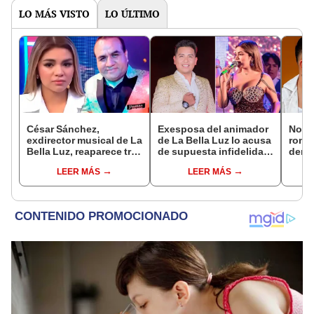
LO MÁS VISTO
LO ÚLTIMO
César Sánchez,
Exesposa del animador
Novi
exdirector musical de La
de La Bella Luz lo acusa
rompe
Bella Luz, reaparece tras
de supuesta infidelidad
denu
denuncia de Naldy
con Naldy Saldaña y
exdir
LEER MÁS
LEER MÁS
Saldaña con polémico
expone chats
Luz: 
pedido: "Pido respetar
apoy
la presunción de
inocencia"