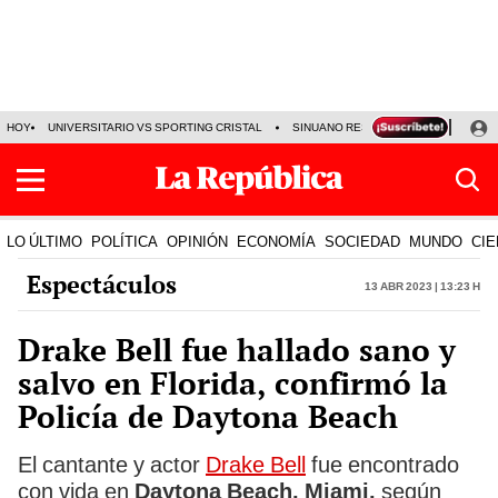
HOY
UNIVERSITARIO VS SPORTING CRISTAL
SINUANO RESULTADOS HOY
CA
LO ÚLTIMO
POLÍTICA
OPINIÓN
ECONOMÍA
SOCIEDAD
MUNDO
CIE
Espectáculos
13 Abr 2023 | 13:23 h
Drake Bell fue hallado sano y
salvo en Florida, confirmó la
Policía de Daytona Beach
El cantante y actor
Drake Bell
fue encontrado
con vida en
Daytona Beach, Miami,
según