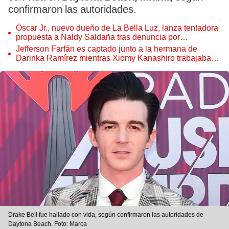
confirmaron las autoridades.
Óscar Jr., nuevo dueño de La Bella Luz, lanza tentadora
propuesta a Naldy Saldaña tras denuncia por
tocamientos
Jefferson Farfán es captado junto a la hermana de
Darinka Ramírez mientras Xiomy Kanashiro trabajaba:
“Él tiene sus…”
Drake Bell fue hallado con vida, según confirmaron las autoridades de
Daytona Beach. Foto: Marca