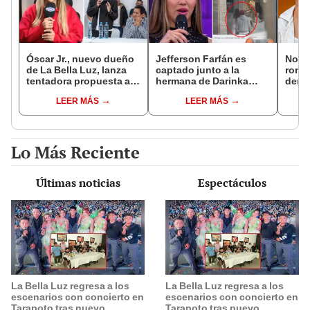
Óscar Jr., nuevo dueño
Jefferson Farfán es
Novi
de La Bella Luz, lanza
captado junto a la
rompe
tentadora propuesta a
hermana de Darinka
denu
Naldy Saldaña tras
Ramírez mientras Xiomy
exdir
LEER MÁS
LEER MÁS
denuncia por
Kanashiro trabajaba: “Él
Luz: 
tocamientos: “Va a
tiene sus…”
apoy
haber otro tipo de ley”
Lo Más Reciente
Últimas noticias
Espectáculos
La Bella Luz regresa a los
La Bella Luz regresa a los
escenarios con concierto en
escenarios con concierto en
Tarapoto tras nuevo
Tarapoto tras nuevo