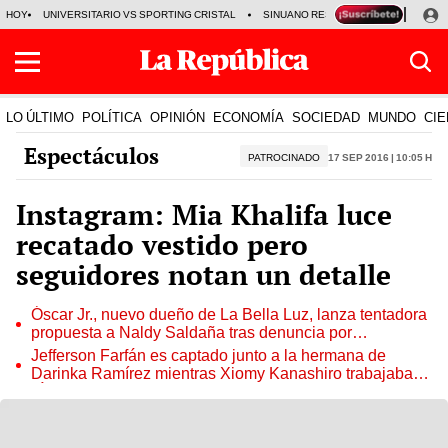
HOY
UNIVERSITARIO VS SPORTING CRISTAL
SINUANO RESULTADOS HOY
CA
LO ÚLTIMO
POLÍTICA
OPINIÓN
ECONOMÍA
SOCIEDAD
MUNDO
CIE
Espectáculos
PATROCINADO
17 Sep 2016 | 10:05 h
Instagram: Mia Khalifa luce
recatado vestido pero
seguidores notan un detalle
Óscar Jr., nuevo dueño de La Bella Luz, lanza tentadora
propuesta a Naldy Saldaña tras denuncia por
tocamientos
Jefferson Farfán es captado junto a la hermana de
Darinka Ramírez mientras Xiomy Kanashiro trabajaba:
“Él tiene sus…”