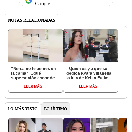
Google
NOTAS RELACIONADAS
“Nena, no te peines en
¿Quién es y a qué se
la cama”: ¿qué
dedica Kyara Villanella,
superstición esconde la
la hija de Keiko Fujimori
famosa frase de los
que le dio la contra a
LEER MÁS
LEER MÁS
Enanitos Verdes?
nivel nacional?
LO MÁS VISTO
LO ÚLTIMO