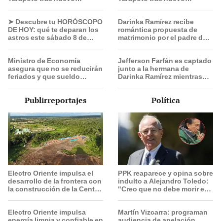
liderazgo de Óscar Junior
liderazgo de Óscar Junior
➤ Descubre tu HORÓSCOPO
Darinka Ramírez recibe
DE HOY: qué te deparan los
romántica propuesta de
astros este sábado 8 de
matrimonio por el padre de
agosto, según Jhan
su hija: "Entre nervios,
Sandoval
lágrimas y muchísima
Ministro de Economía
Jefferson Farfán es captado
felicidad"
asegura que no se reducirán
junto a la hermana de
feriados y que sueldo
Darinka Ramírez mientras
mínimo se aumentará en dos
Xiomy Kanashiro trabajaba:
etapas
“Él tiene sus…”
Publirreportajes
Política
Electro Oriente impulsa el
PPK reaparece y opina sobre
desarrollo de la frontera con
indulto a Alejandro Toledo:
la construcción de la Central
"Creo que no debe morir en
Solar de San Antonio del
la cárcel"
Estrecho
Electro Oriente impulsa
Martín Vizcarra: programan
energía limpia y confiable en
audiencia de apelación