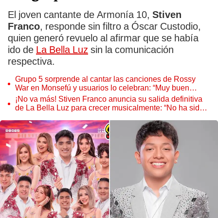
El joven cantante de Armonía 10,
Stiven
Franco
, responde sin filtro a Óscar Custodio,
quien generó revuelo al afirmar que se había
ido de
La Bella Luz
sin la comunicación
respectiva.
Grupo 5 sorprende al cantar las canciones de Rossy
War en Monsefú y usuarios lo celebran: “Muy buen
homenaje”
¡No va más! Stiven Franco anuncia su salida definitiva
de La Bella Luz para crecer musicalmente: “No ha sido
una decisión fácil”