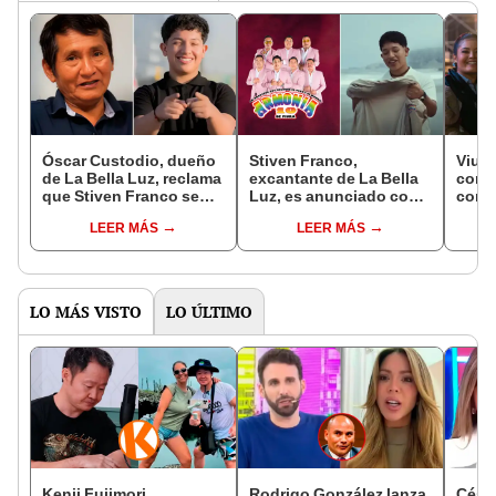
Óscar Custodio, dueño
Stiven Franco,
Viuda
de La Bella Luz, reclama
excantante de La Bella
comp
que Stiven Franco se
Luz, es anunciado como
conm
fue con Armonía 10 a
nuevo vocalista de
cumpl
LEER MÁS
LEER MÁS
pesar de estar bajo
Armonía 10: “Soñé con
falle
contrato: "Hasta abril de
ser muy grande”
canta
2027"
"Tu 
LO MÁS VISTO
LO ÚLTIMO
Kenji Fujimori
Rodrigo González lanza
Césa