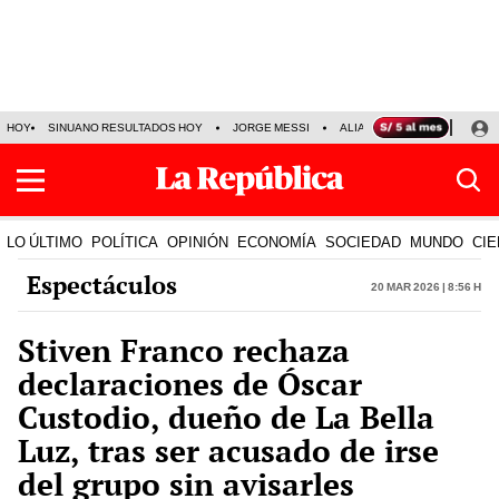
HOY
SINUANO RESULTADOS HOY
JORGE MESSI
ALIANZA LIMA VS SPORT BO
LO ÚLTIMO
POLÍTICA
OPINIÓN
ECONOMÍA
SOCIEDAD
MUNDO
CIE
Espectáculos
20 Mar 2026 | 8:56 h
Stiven Franco rechaza
declaraciones de Óscar
Custodio, dueño de La Bella
Luz, tras ser acusado de irse
del grupo sin avisarles