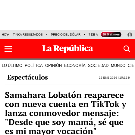
HOY
TINKA RESULTADOS
PRECIO DEL DÓLAR
7 DE AGOSTO
OLLANTA H
LO ÚLTIMO
POLÍTICA
OPINIÓN
ECONOMÍA
SOCIEDAD
MUNDO
CIE
Espectáculos
25 Ene 2026 | 15:12 h
Samahara Lobatón reaparece
con nueva cuenta en TikTok y
lanza conmovedor mensaje:
"Desde que soy mamá, sé que
es mi mayor vocación"