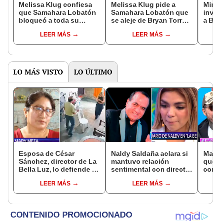
Melissa Klug confiesa
Melissa Klug pide a
Minis
que Samahara Lobatón
Samahara Lobatón que
inves
bloqueó a toda su
se aleje de Bryan Torres
a Bry
familia tras denuncia a
tras agresión: “Me he
presu
LEER MÁS
LEER MÁS
Bryan Torres: "Nos
arrodillado ante Dios
femin
hemos vuelto sus
por mi hija”
Sama
enemigos"
LO MÁS VISTO
LO ÚLTIMO
Esposa de César
Naldy Saldaña aclara si
Marce
Sánchez, director de La
mantuvo relación
que 
Bella Luz, lo defiende y
sentimental con director
con M
asegura que él confesó
de La Bella Luz tras
hace 
LEER MÁS
LEER MÁS
relación clandestina
denunciarlo por
“La r
con Naldy Saldaña:
tocamientos: “Me
desu
"Hace dos años"
parece muy bajo”