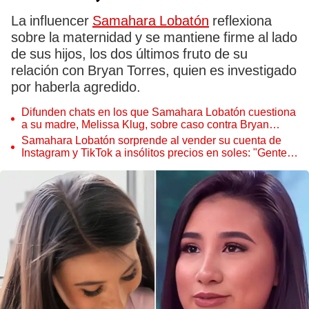
La influencer
Samahara Lobatón
reflexiona
sobre la maternidad y se mantiene firme al lado
de sus hijos, los dos últimos fruto de su
relación con Bryan Torres, quien es investigado
por haberla agredido.
Difunden chats en los que Samahara Lobatón cuestiona
a su madre, Melissa Klug, sobre caso contra Bryan
Torres: "Está haciendo su show"
Samahara Lobatón sorprende al vender su cuenta de
Instagram y TikTok a insólitos precios en soles: "Gente
realmente interesada"