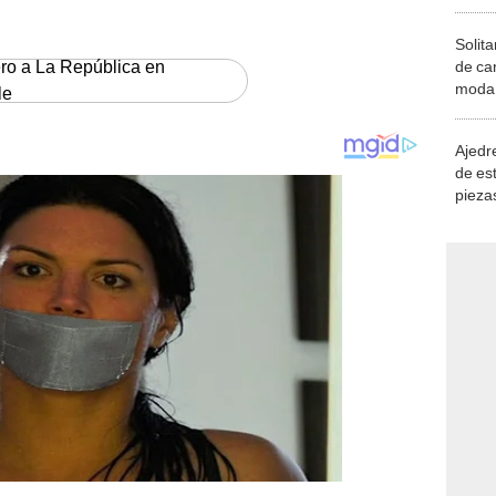
Solita
ero a La República en
de ca
moda.
le
demue
Ajedre
de es
piezas
consi