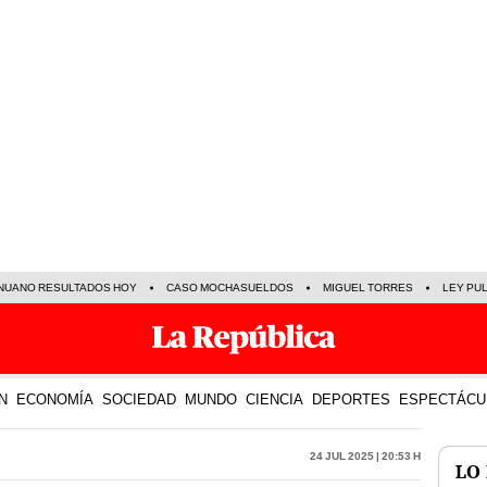
NUANO RESULTADOS HOY
CASO MOCHASUELDOS
MIGUEL TORRES
LEY PU
N
ECONOMÍA
SOCIEDAD
MUNDO
CIENCIA
DEPORTES
ESPECTÁCU
24 Jul 2025 | 20:53 h
LO