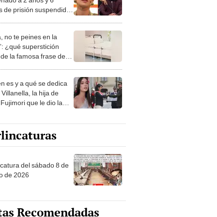
 de prisión suspendida
ocamientos indebidos a
a Rivadeneira
, no te peines en la
: ¿qué superstición
de la famosa frase de
nanitos Verdes?
n es y a qué se dedica
Villanella, la hija de
Fujimori que le dio la
 a nivel nacional?
lincaturas
ncatura del sábado 8 de
o de 2026
tas Recomendadas