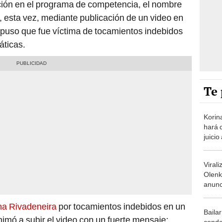
ción en el programa de competencia, el nombre
 esta vez, mediante publicación de un video en
xpuso que fue víctima de tocamientos indebidos
áticas.
Te 
Korin
hará 
juicio
dinero
Viral
Olenk
anunc
Congr
derec
na Rivadeneira
por tocamientos indebidos en un
Baila
nimó a subir el video con un fuerte mensaje:
conde