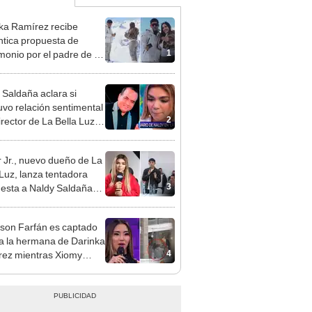
ka Ramírez recibe
tica propuesta de
1
monio por el padre de su
"Entre nervios, lágrimas
hísima felicidad"
 Saldaña aclara si
vo relación sentimental
2
irector de La Bella Luz
denunciarlo por
ientos: “Me parece muy
 Jr., nuevo dueño de La
 Luz, lanza tentadora
3
esta a Naldy Saldaña
denuncia por
ientos: “Va a haber otro
rson Farfán es captado
e ley”
 a la hermana de Darinka
4
ez mientras Xiomy
hiro trabajaba: “Él tiene
”