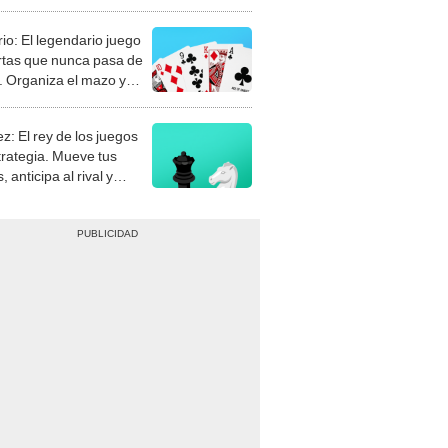
rio: El legendario juego
rtas que nunca pasa de
 Organiza el mazo y
stra tu habilidad.
z: El rey de los juegos
trategia. Mueve tus
, anticipa al rival y
gue el jaque mate.