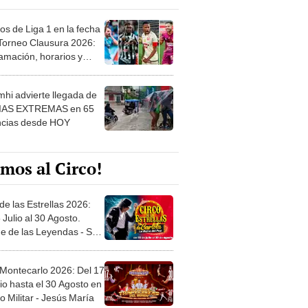
os de Liga 1 en la fecha
 Torneo Clausura 2026:
amación, horarios y
 ver
hi advierte llegada de
IAS EXTREMAS en 65
ncias desde HOY
mos al Circo!
de las Estrellas 2026:
 Julio al 30 Agosto.
e de las Leyendas - San
l
 Montecarlo 2026: Del 17
io hasta el 30 Agosto en
o Militar - Jesús María