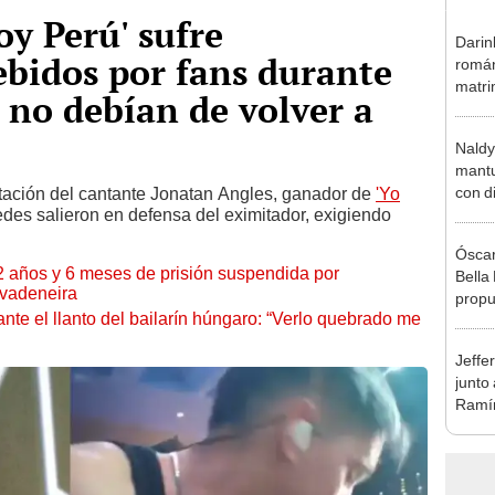
oy Perú' sufre
Darin
bidos por fans durante
román
matri
 no debían de volver a
hija: 
y muc
Naldy
mantu
con d
tación del cantante Jonatan Angles, ganador de
'Yo
es salieron en defensa del eximitador, exigiendo
tras 
tocam
Óscar
bajo”
2 años y 6 meses de prisión suspendida por
Bella
ivadeneira
propu
te el llanto del bailarín húngaro: “Verlo quebrado me
tras 
tocam
Jeffe
tipo d
junto
Ramír
Kanas
sus…