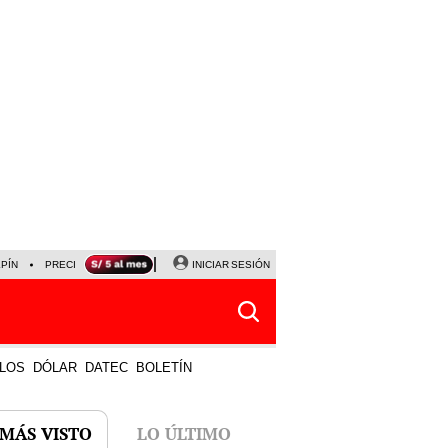
LPÍN
PRECIO DEL DÓLAR
CORTE DE LUZ
INICIAR SESIÓN
VIERNES 7 DE AGOSTO
ALBER
LOS
DÓLAR
DATEC
BOLETÍN
 MÁS VISTO
LO ÚLTIMO