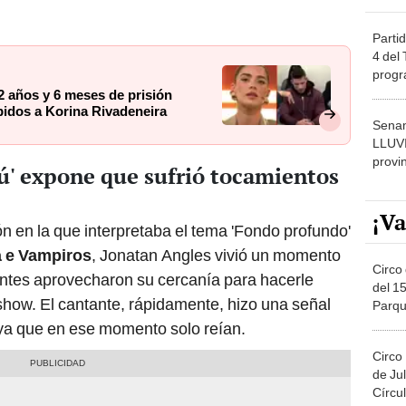
Partid
4 del
progr
dónde
2 años y 6 meses de prisión
idos a Korina Rivadeneira
Senam
LLUV
provi
ú' expone que sufrió tocamientos
¡Va
n en la que interpretaba el tema 'Fondo profundo'
 e Vampiros
, Jonatan Angles vivió un momento
Circo 
ntes aprovecharon su cercanía para hacerle
del 15
how. El cantante, rápidamente, hizo una señal
Parqu
Migue
 ya que en ese momento solo reían.
Circo
de Jul
Círcul