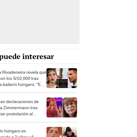
puede interesar
a Rivadeneira revela qué
con los S/10,000 tras
 a bailarín húngaro: "Ese
 no borra lo vivido"
izan declaraciones de
a Zimmermann tras
iar postulación al
eso: "Voto por la
ha así sean choros"
rín húngaro es
nado a 2 años y 6