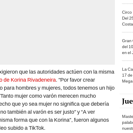
Circo
Del 2
Costa
Gran 
del 10
en el
La Ca
xigieron que las autoridades actúen con la misma
17 de 
o de Korina Rivadeneira
. "Por favor crear
Mega 
to para hombres y mujeres, todos tenemos un hijo
, "Tanto mujer como varón merecen mucho
Ju
hecho que yo sea mujer no significa que debería
sino también al varón es ser justo" y “A ver
Maste
misma forma que con la Korina”, fueron algunos
palab
deo subido a TikTok.
nuest