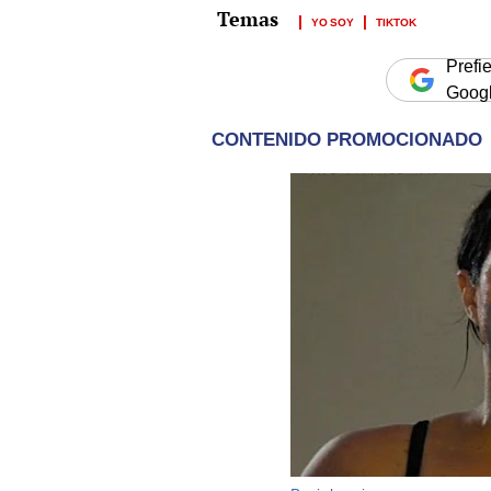
YO SOY
TIKTOK
Prefi
Goog