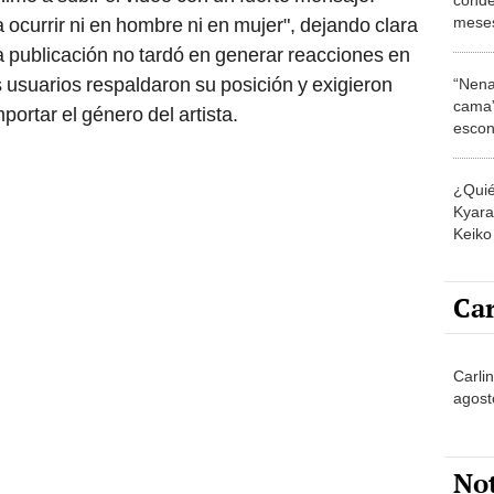
meses
 ocurrir ni en hombre ni en mujer", dejando clara
por t
 publicación no tardó en generar reacciones en
Korin
 usuarios respaldaron su posición y exigieron
“Nena
cama”
mportar el género del artista.
escon
los E
¿Quié
Kyara 
Keiko 
contra
Car
Carli
agost
No