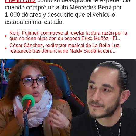
Ebelin Ortiz
contó su desagradable experiencia
cuando compró un auto Mercedes Benz por
1.000 dólares y descubrió que el vehículo
estaba en mal estado.
Kenji Fujimori conmueve al revelar la dura razón por la
que no tiene hijos con su esposa Erika Muñóz: "El
proceso judicial"
César Sánchez, exdirector musical de La Bella Luz,
reaparece tras denuncia de Naldy Saldaña con
polémico pedido