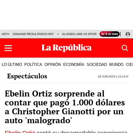
HOY
SINUANO RESULTADOS HOY
ALIANZA LIMA VS SPORT BOYS
JORGE MES
LO ÚLTIMO
POLÍTICA
OPINIÓN
ECONOMÍA
SOCIEDAD
MUNDO
CIE
Espectáculos
18 Jun 2025 | 14:14 h
Ebelin Ortiz sorprende al
contar que pagó 1.000 dólares
a Christopher Gianotti por un
auto 'malogrado'