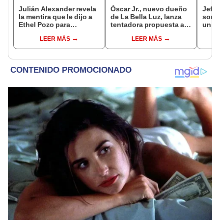
Julián Alexander revela
Óscar Jr., nuevo dueño
Jeffe
la mentira que le dijo a
de La Bella Luz, lanza
sorpr
Ethel Pozo para
tentadora propuesta a
un d
conquistarla: “Si no, no
Naldy Saldaña tras
jove
LEER MÁS
LEER MÁS
hubiéramos salido”
denuncia por
fútbo
tocamientos: “Va a
cora
haber otro tipo de ley”