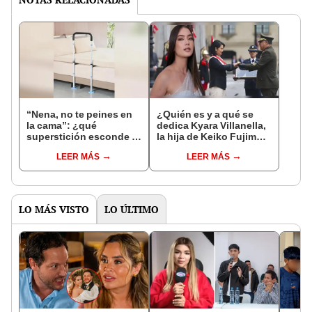
“Nena, no te peines en
¿Quién es y a qué se
la cama”: ¿qué
dedica Kyara Villanella,
superstición esconde la
la hija de Keiko Fujimori
famosa frase de los
que le dio la contra a
LEER MÁS
LEER MÁS
Enanitos Verdes?
nivel nacional?
LO MÁS VISTO
LO ÚLTIMO