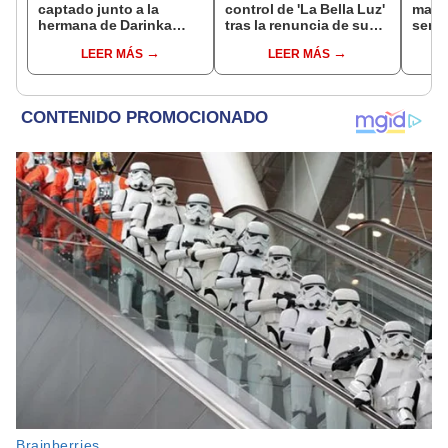
captado junto a la
control de 'La Bella Luz'
mant
hermana de Darinka
tras la renuncia de su
senti
Ramírez mientras Xiomy
padre a la orquesta por
de La
LEER MÁS
LEER MÁS
Kanashiro trabajaba: “Él
caso Naldy Saldaña
denun
tiene sus…”
toca
pare