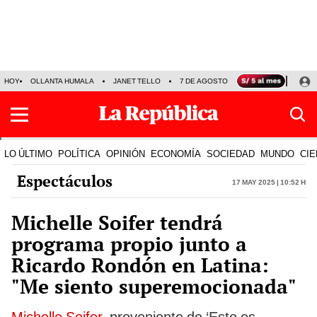
HOY
OLLANTA HUMALA
JANET TELLO
7 DE AGOSTO
TINKA RESULTADOS
LO ÚLTIMO
POLÍTICA
OPINIÓN
ECONOMÍA
SOCIEDAD
MUNDO
CIE
Espectáculos
17 May 2025 | 10:52 h
Michelle Soifer tendrá
programa propio junto a
Ricardo Rondón en Latina:
"Me siento superemocionada"