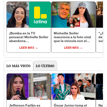
¡Bomba en la TV
Micheille Soifer
“¿La 
peruana! Michelle Soifer
reacciona a la foto viral
de Al
abandona
que la vincula con el
sube 
sorpresivamente 'Esto
papá de Alejandra
Soife
LEER MÁS
LEER MÁS
es guerra' y luego
Baigorria: "Yo lo quiero
canci
aparece
muchísimo"
tend
promocionando Latina
LO MÁS VISTO
LO ÚLTIMO
Jefferson Farfán es
Óscar Junior toma el
Naldy