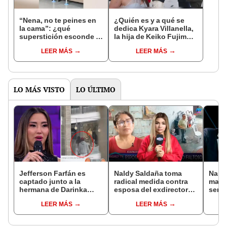
“Nena, no te peines en
¿Quién es y a qué se
la cama”: ¿qué
dedica Kyara Villanella,
superstición esconde la
la hija de Keiko Fujimori
famosa frase de los
que le dio la contra a
LEER MÁS
LEER MÁS
Enanitos Verdes?
nivel nacional?
LO MÁS VISTO
LO ÚLTIMO
Jefferson Farfán es
Naldy Saldaña toma
Naldy
captado junto a la
radical medida contra
mant
hermana de Darinka
esposa del exdirector
senti
Ramírez mientras Xiomy
de La Bella Luz tras
de La
LEER MÁS
LEER MÁS
Kanashiro trabajaba: “Él
acusarla de tener
denun
tiene sus…”
relación con él: “Es
toca
bastante grave”
pare