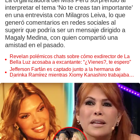
La organizadora del Miss Perú sorprendió al
interpretar el tema ‘No te creas tan importante’
en una entrevista con Milagros Leiva, lo que
generó comentarios en redes sociales al
sugerir que podría ser un mensaje dirigido a
Magaly Medina, con quien compartió una
amistad en el pasado.
Revelan polémicos chats sobre cómo exdirector de La
Bella Luz acosaba a excantante: “¿Vienes?, te espero”
Jefferson Farfán es captado junto a la hermana de
Darinka Ramírez mientras Xiomy Kanashiro trabajaba:
“Él tiene sus…”