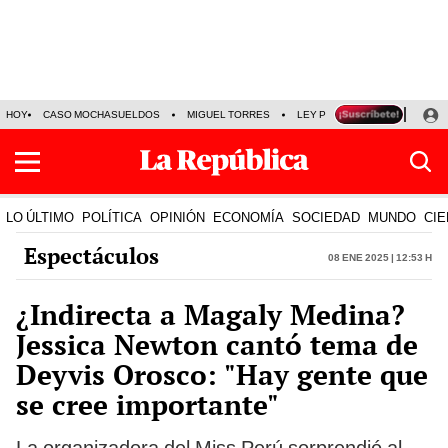
HOY
CASO MOCHASUELDOS
MIGUEL TORRES
LEY PULPÍN
PRECIO DEL
LO ÚLTIMO
POLÍTICA
OPINIÓN
ECONOMÍA
SOCIEDAD
MUNDO
CIE
Espectáculos
08 Ene 2025 | 12:53 h
¿Indirecta a Magaly Medina?
Jessica Newton cantó tema de
Deyvis Orosco: "Hay gente que
se cree importante"