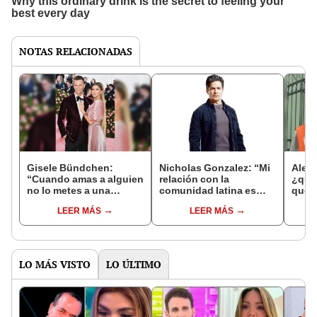
NOTAS RELACIONADAS
Gisele Bündchen:
Nicholas Gonzalez: “Mi
Aleja
“Cuando amas a alguien
relación con la
¿quié
no lo metes a una
comunidad latina es
qué f
cárcel”
muy fuerte”
veci
LEER MÁS
LEER MÁS
tras 
LO MÁS VISTO
LO ÚLTIMO