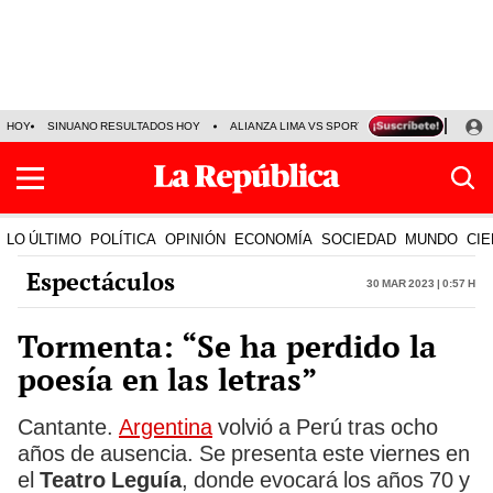
HOY
SINUANO RESULTADOS HOY
ALIANZA LIMA VS SPORT BOYS
JORGE MES
LO ÚLTIMO
POLÍTICA
OPINIÓN
ECONOMÍA
SOCIEDAD
MUNDO
CIE
Espectáculos
30 Mar 2023 | 0:57 h
Tormenta: “Se ha perdido la
poesía en las letras”
Cantante.
Argentina
volvió a Perú tras ocho
años de ausencia. Se presenta este viernes en
el
Teatro Leguía
, donde evocará los años 70 y