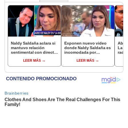
Naldy Saldaña aclara si
Exponen nuevo video
Abog
mantuvo relación
donde Naldy Saldaña es
La Be
sentimental con director
incomodada por
radic
de La Bella Luz tras
exdirector de La Bella
difus
LEER MÁS
LEER MÁS
denunciarlo por
Luz: la agarra de la
comp
tocamientos: “Me
mano sin su
audio
parece muy bajo”
consentimiento