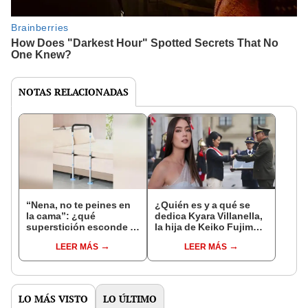
NOTAS RELACIONADAS
“Nena, no te peines en
¿Quién es y a qué se
la cama”: ¿qué
dedica Kyara Villanella,
superstición esconde la
la hija de Keiko Fujimori
famosa frase de los
que le dio la contra a
LEER MÁS
LEER MÁS
Enanitos Verdes?
nivel nacional?
LO MÁS VISTO
LO ÚLTIMO