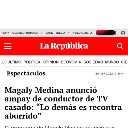
HOY
OLLANTA HUMALA
JANET TELLO
7 DE AGOSTO
TINKA RESULTADOS
LO ÚLTIMO
POLÍTICA
OPINIÓN
ECONOMÍA
SOCIEDAD
MUNDO
CIE
Espectáculos
20 Abr 2022 | 7:36 h
Magaly Medina anunció
ampay de conductor de TV
casado: “Lo demás es recontra
aburrido”