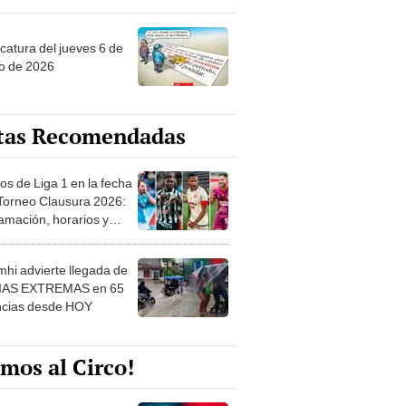
ncatura del jueves 6 de
o de 2026
tas Recomendadas
os de Liga 1 en la fecha
 Torneo Clausura 2026:
amación, horarios y
 ver
hi advierte llegada de
IAS EXTREMAS en 65
ncias desde HOY
mos al Circo!