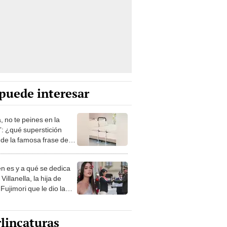
puede interesar
, no te peines en la
: ¿qué superstición
de la famosa frase de
nanitos Verdes?
n es y a qué se dedica
Villanella, la hija de
Fujimori que le dio la
 a nivel nacional?
lincaturas