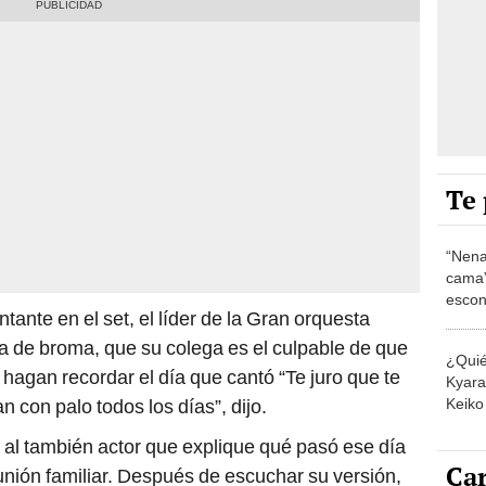
Te 
“Nena
cama”
escon
tante en el set, el líder de la Gran orquesta
los E
 de broma, que su colega es el culpable de que
¿Quié
agan recordar el día que cantó “Te juro que te
Kyara 
Keiko 
n con palo todos los días”, dijo.
contra
ó al también actor que explique qué pasó ese día
Car
nión familiar. Después de escuchar su versión,