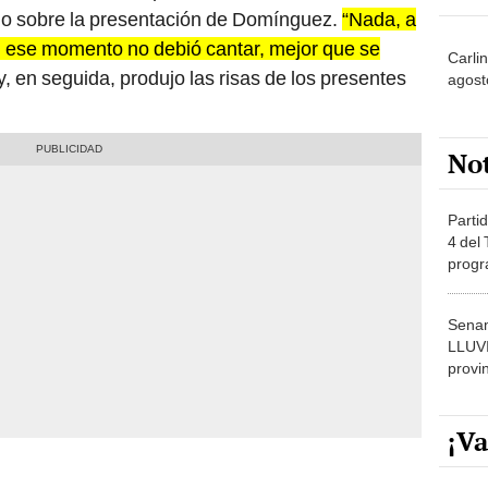
io sobre la presentación de Domínguez.
“Nada, a
 ese momento no debió cantar, mejor que se
Carli
 y, en seguida, produjo las risas de los presentes
agost
No
Partid
4 del
progr
dónde
Senam
LLUV
provi
¡Va