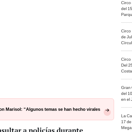
Circo 
del 15
Parqu
Migue
Circo
de Jul
Círcul
Circo
Del 2
Costa
Gran 
del 10
en el
on Marisol: “Algunos temas se han hecho virales
La Ca
17 de 
Mega 
sultar a policías durante