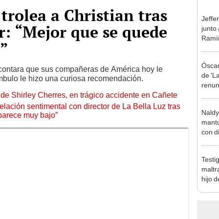
rolea a Christian tras
Jeffe
r: “Mejor que se quede
junto
Ramír
”
Kanas
sus…
Óscar
contara que sus compañeras de América hoy le
de 'La
mbulo le hizo una curiosa recomendación.
renun
de Shirley Cherres, en trágico accidente en Cañete
orque
Sald
lación sentimental con director de La Bella Luz tras
Naldy
parece muy bajo”
mantu
con d
tras 
tocam
Testi
bajo”
maltr
hijo 
Luz: 