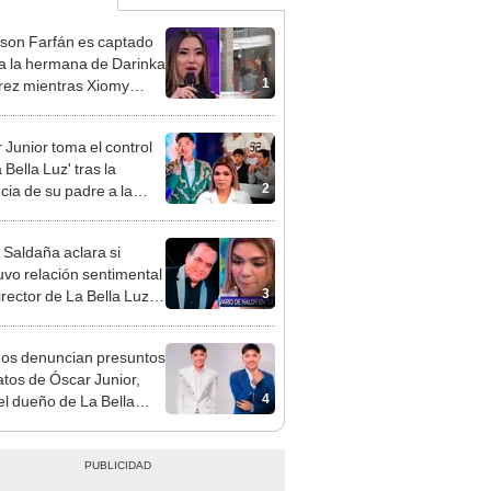
rson Farfán es captado
 a la hermana de Darinka
1
ez mientras Xiomy
hiro trabajaba: “Él tiene
”
 Junior toma el control
 Bella Luz' tras la
2
cia de su padre a la
sta por caso Naldy
aña
 Saldaña aclara si
vo relación sentimental
3
irector de La Bella Luz
denunciarlo por
ientos: “Me parece muy
gos denuncian presuntos
atos de Óscar Junior,
4
del dueño de La Bella
"Humilla a los demás"