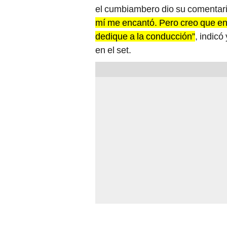
el cumbiambero dio su comentar
mí me encantó. Pero creo que en
dedique a la conducción”
, indicó
en el set.