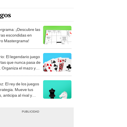
egos
rgrama: ¡Descubre las
ras escondidas en
ro Mastergrama!
rio: El legendario juego
rtas que nunca pasa de
 Organiza el mazo y
stra tu habilidad.
z: El rey de los juegos
trategia. Mueve tus
, anticipa al rival y
gue el jaque mate.