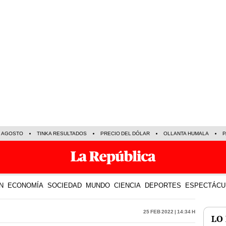
E AGOSTO
TINKA RESULTADOS
PRECIO DEL DÓLAR
OLLANTA HUMALA
P
N
ECONOMÍA
SOCIEDAD
MUNDO
CIENCIA
DEPORTES
ESPECTÁCU
25 Feb 2022 | 14:34 h
LO