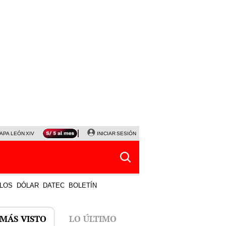
APA LEÓN XIV
NALDY SALDAÑA
INICIAR SESIÓN
LA BELLA LUZ
MAGALY MEDINA
HORÓS
LOS
DÓLAR
DATEC
BOLETÍN
 MÁS VISTO
LO ÚLTIMO