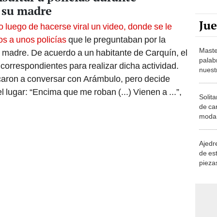
e su madre
Ju
 luego de hacerse viral un video, donde se le
os a unos policías
que le preguntaban por la
Maste
u madre. De acuerdo a un habitante de Carquín, el
palab
correspondientes para realizar dicha actividad.
nuest
rcaron a conversar con Arámbulo, pero decide
l lugar: “Encima que me roban (...) Vienen a ...”,
Solita
de ca
moda.
demue
Ajedre
de es
piezas
consi